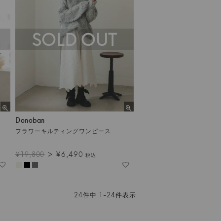
SOLD OUT
Donoban
フラワーキルティングワンピース
¥
6,490
¥
19,800
税込
24
件中
1
-
24
件表示