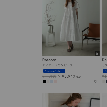
Donoban
Do
ティアードワンピース
サ
SummerSale！
S
¥
5,940
¥
11,880
¥
1
税込