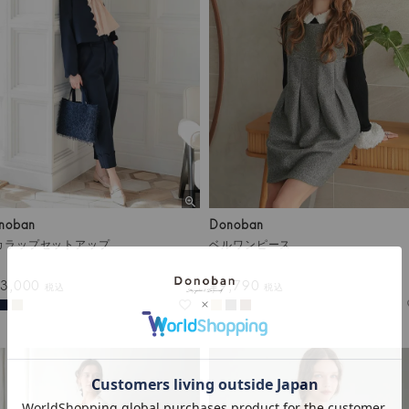
noban
Donoban
カラップセットアップ
ベルワンピース
3,000
¥
9,790
税込
税込