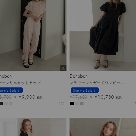
noban
Donoban
マーフリルセットアップ
フラワージャガードワンピース
ummerSale！
SummerSale！
¥
9,900
¥
10,780
8,700
¥
17,600
税込
税込