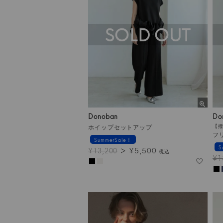
SOLD OUT
Donoban
Do
ホイップセットアップ
【
フ
SummerSale！
S
¥
5,500
¥
13,200
税込
¥
1