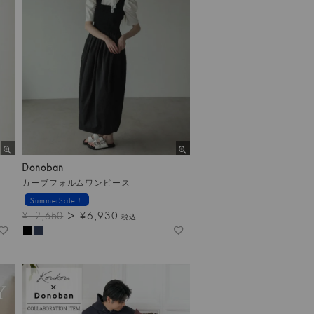
Donoban
カーブフォルムワンピース
SummerSale！
¥
6,930
¥
12,650
税込