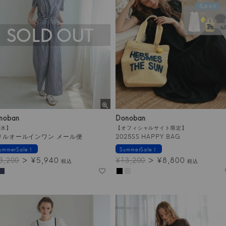
SOLD OUT
noban
Donoban
撥水】
【オフィシャルサイト限定】
リルオールインワン メール便
2025SS HAPPY BAG
ummerSale！
SummerSale！
¥
5,940
¥
8,800
3,200
¥
13,200
税込
税込