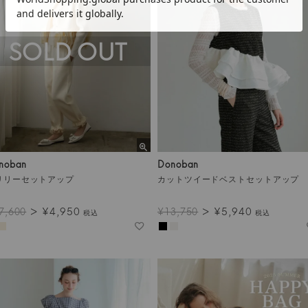
SOLD OUT
noban
Donoban
リリーセットアップ
カットツイードベストセットアップ
¥
4,950
¥
5,940
7,600
¥
13,750
税込
税込