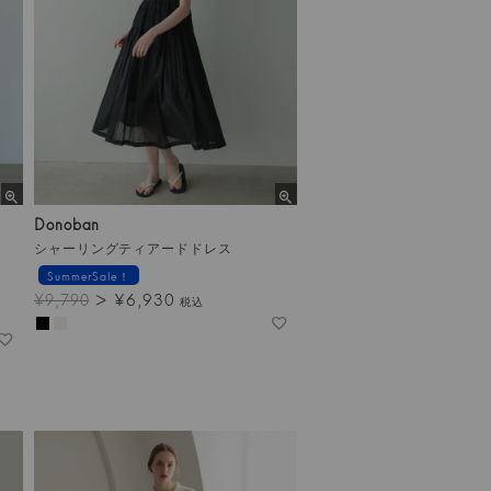
Donoban
シャーリングティアードドレス
SummerSale！
¥
6,930
¥
9,790
税込