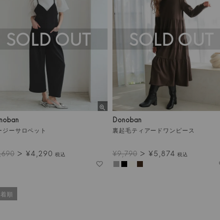
SOLD OUT
SOLD OUT
noban
Donoban
ージーサロペット
裏起毛ティアードワンピース
¥
4,290
¥
5,874
,690
¥
9,790
税込
税込
新着順