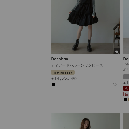
Donoban
Do
ティアードバルーンワンピース
【会
ボ
coming soon
N
¥
14,850
税込
¥
1
会
[