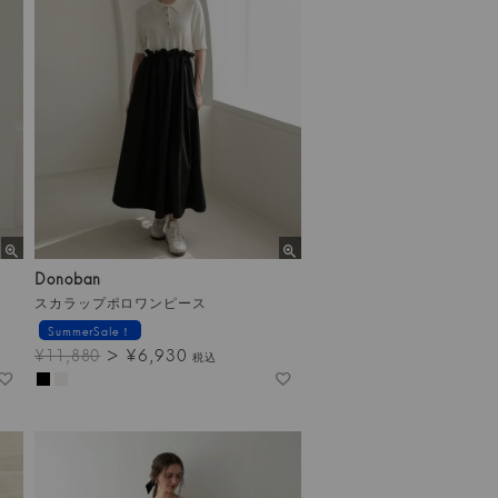
Donoban
スカラップポロワンピース
SummerSale！
¥
6,930
¥
11,880
税込