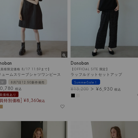
noban
Donoban
員様限定価格 8/17 11:59まで】
【OFFICIAL SITE 限定】
リュームスリーブシャツワンピース
ラッフルドットセットアップ
EW
8月7日12:50新作発売
SummerSale！
0,780
¥
6,930
¥
13,200
税込
税込
員価格あり
会員特別価格]
¥
8,360
税込