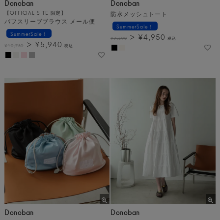
Donoban
Donoban
【OFFICIAL SITE 限定】
防水メッシュトート
パフスリーブブラウス メール便
SummerSale！
SummerSale！
¥
4,950
¥
7,590
税込
¥
5,940
¥
10,780
税込
Donoban
Donoban