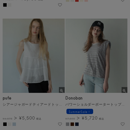
pufe
Donoban
シアージャガードティアードトップス メール便
パワーショルダーボータートップス メール便
SummerSale！
¥
5,500
¥
5,720
¥
6,875
税込
¥
7,590
税込