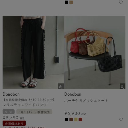
Donoban
Donoban
【会員様限定価格 8/10 11:59まで】
ポーチ付きメッシュトート
フリルラインワイドパンツ
NEW
8月7日12:50新作発売
¥
6,930
税込
¥
9,790
税込
会員価格あり