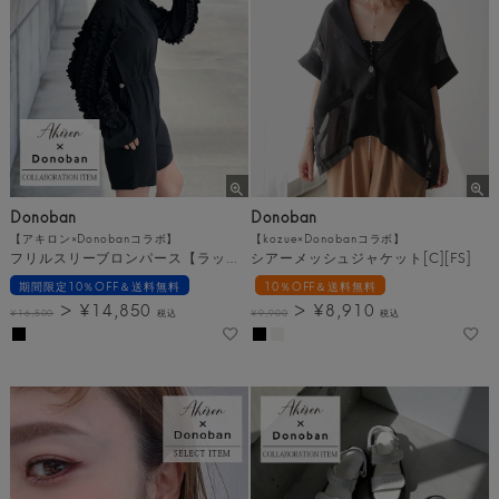
Donoban
Donoban
【アキロン×Donobanコラボ】
【kozue×Donobanコラボ】
フリルスリーブロンパース【ラッシュガード】 [C][FS]
シアーメッシュジャケット[C][FS]
期間限定10％OFF＆送料無料
10％OFF＆送料無料
¥
14,850
¥
8,910
¥
16,500
税込
¥
9,900
税込