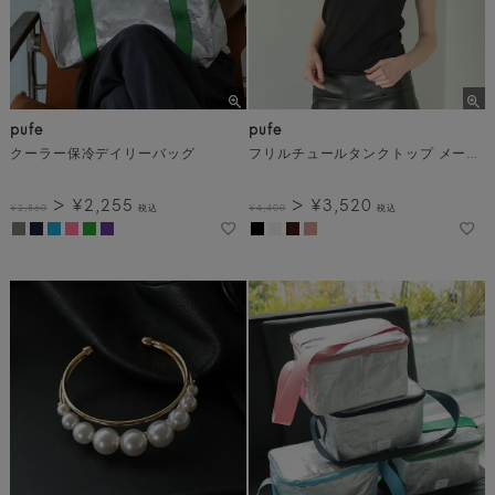
pufe
pufe
クーラー保冷デイリーバッグ
フリルチュールタンクトップ メール便
¥
2,255
¥
3,520
¥
2,860
税込
¥
4,400
税込