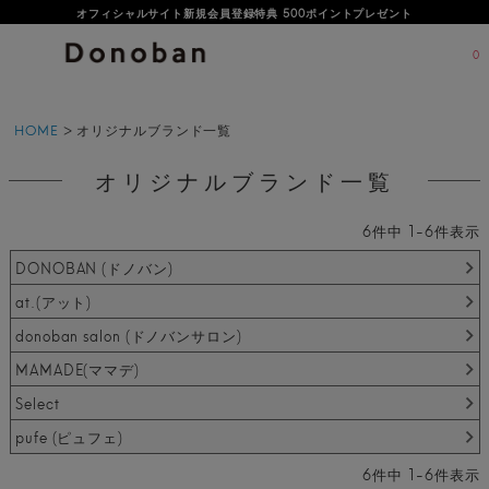
オフィシャルサイト新規会員登録特典 500ポイントプレゼント
LINEお友だち登録で500円OFFクーポンプレゼント♪
0
HOME
オリジナルブランド一覧
オリジナルブランド一覧
6
件中
1
-
6
件表示
DONOBAN (ドノバン)
at.(アット)
donoban salon (ドノバンサロン)
MAMADE(ママデ)
Select
pufe (ピュフェ)
6
件中
1
-
6
件表示