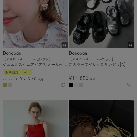
Donoban
Donoban
【アキロン×Donobanセレクト】
【アキロン×Donobanコラボ】
ジュエルスクエアピアス メール便 [C]
スカラップベルクロサンダル[C]
期間限定price！
¥
14,850
¥
2,970
税込
¥
4,400
税込