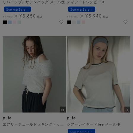
リバーシブルサテンバッグ メール便
ティアードワンピース
SummerSale！
SummerSale！
¥
3,850
¥
5,940
¥
4,950
税込
¥
11,880
税込
pufe
pufe
エアリーチュールドッキングトップス メール便
シアーレイヤードTee メール便
SummerSale！