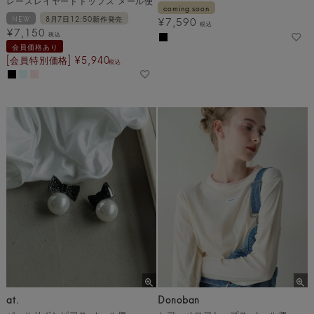
レースレイヤードトップス メール便
coming soon
NEW
8月7日12:50新作発売
¥
7,590
税込
¥
7,150
税込
会員価格あり
[会員特別価格]
¥
5,940
税込
at.
Donoban