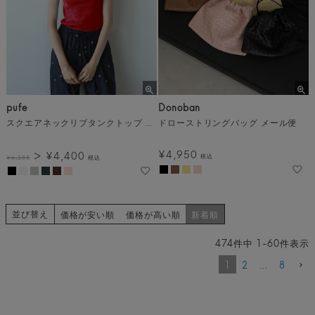
pufe
Donoban
スクエアネックリブタンクトップ メール便
ドローストリングバッグ メール便
¥
4,950
¥
4,400
税込
¥
6,285
税込
並び替え
価格が安い順
価格が高い順
新着順
474
件中
1
-
60
件表示
1
2
…
8