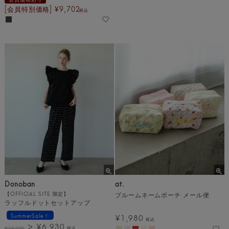
[会員特別価格]
¥
9,702
税込
Donoban
at.
【OFFICIAL SITE 限定】
ブルームネームポーチ メール便
ラッフルドットセットアップ
SummerSale！
¥
1,980
税込
¥
6,930
¥
13,200
税込