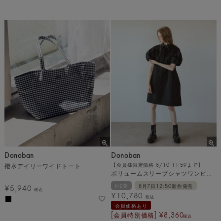
Donoban
Donoban
撥水デイリーワイドトート
【会員様限定価格 8/10 11:59まで】
ボリュームスリーブシャツワンピース
NEW
8月7日12:50新作発売
¥
5,940
税込
¥
10,780
税込
会員価格あり
[会員特別価格]
¥
8,360
税込