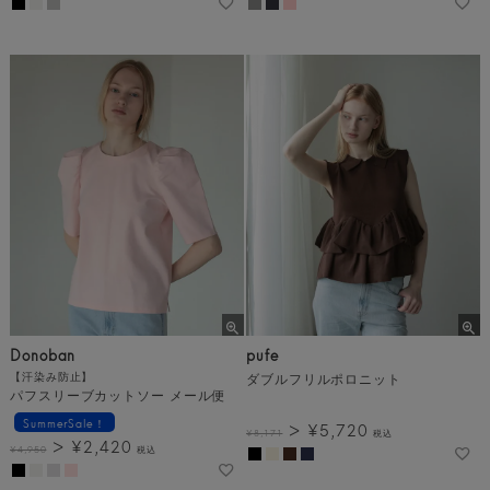
Donoban
pufe
【汗染み防止】
ダブルフリルポロニット
パフスリーブカットソー メール便
SummerSale！
¥
5,720
¥
8,171
税込
¥
2,420
¥
4,950
税込