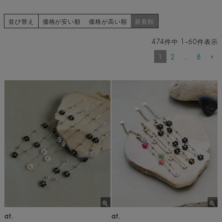
並び替え
価格が安い順
価格が高い順
新着順
474
件中
1
-
60
件表示
1
2
…
8
at.
at.