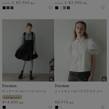
¥
3,960
¥
3,960
¥
4,950
税込
¥
5,665
税込
Donoban
Donoban
ティアードバルーンワンピース
ドットチュールパフブラウス メール便
coming soon
¥
14,850
¥
8,910
税込
税込