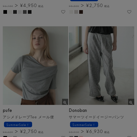
¥
4,950
¥
2,750
¥
6,188
税込
¥
5,500
税込
pufe
Donoban
アシメドレープTee メール便
サマーツイードイージーパンツ
SummerSale！
SummerSale！
¥
2,750
¥
6,930
¥
4,620
税込
¥
8,910
税込