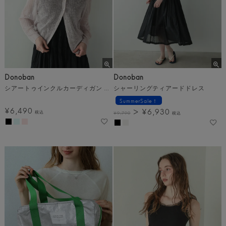
Donoban
Donoban
シアートゥインクルカーディガン メール便
シャーリングティアードドレス
SummerSale！
¥
6,490
¥
6,930
税込
¥
9,790
税込