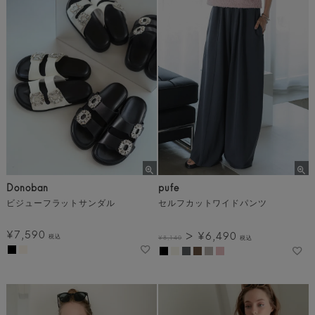
Donoban
pufe
ビジューフラットサンダル
セルフカットワイドパンツ
¥
7,590
¥
6,490
税込
¥
8,140
税込