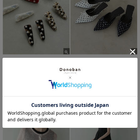
at.
Donoban
プティフラワーヘアピン メール便
ドットリボンミュール
¥
1,650
¥
8,250
税込
税込