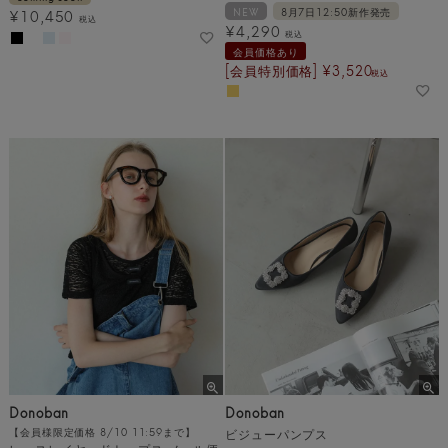
NEW
8月7日12:50新作発売
¥
10,450
税込
¥
4,290
税込
会員価格あり
[会員特別価格]
¥
3,520
税込
Donoban
Donoban
【会員様限定価格 8/10 11:59まで】
ビジューパンプス