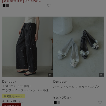
[会員特別価格]
¥
8,690
税込
Donoban
Donoban
【OFFICIAL SITE 限定】
パールブルーム ジェリーパンプス
フラワーイージーパンツ メール便
期間限定price！
¥
6,930
税込
¥
10,780
税込
会員価格あり