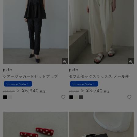
pufe
pufe
シアージャガードセットアップ
ダブルタックスラックス メール便
SummerSale！
SummerSale！
¥
5,940
¥
3,740
¥
13,063
税込
¥
7,480
税込