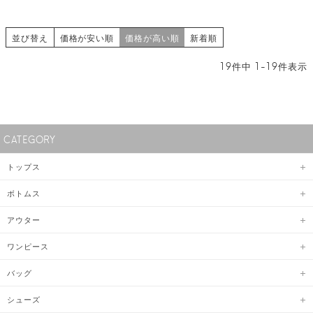
並び替え
価格が安い順
価格が高い順
新着順
19
件中
1
-
19
件表示
CATEGORY
トップス
ボトムス
アウター
ワンピース
バッグ
シューズ