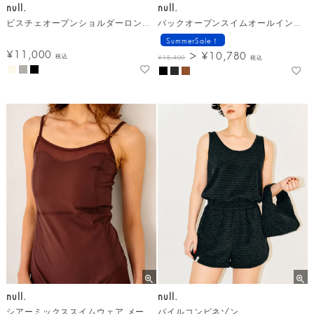
null.
null.
ビスチェオープンショルダーロングＴシャツ
バックオープンスイムオールインワン メール便
SummerSale！
¥
11,000
¥
10,780
税込
¥
15,400
税込
null.
null.
シアーミックススイムウェア メール便
パイルコンビネゾン