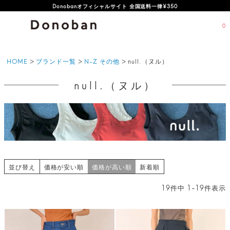
オフィシャルサイト新規会員登録特典 500ポイントプレゼント
0
HOME
ブランド一覧
N-Z その他
null.（ヌル）
null.（ヌル）
並び替え
価格が安い順
価格が高い順
新着順
19
件中
1
-
19
件表示