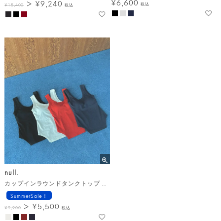
¥
6,600
¥
9,240
税込
¥
15,400
税込
null.
カップインラウンドタンクトップ メール便
SummerSale！
¥
5,500
¥
9,900
税込