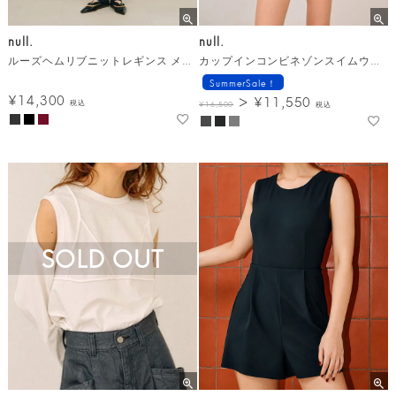
null.
null.
ルーズヘムリブニットレギンス メール便
カップインコンビネゾンスイムウェア メール便
SummerSale！
¥
14,300
¥
11,550
税込
¥
16,500
税込
SOLD OUT