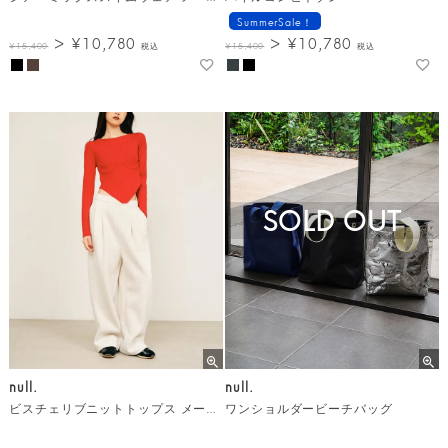
SummerSale！
¥
10,780
¥
10,780
¥
15,400
税込
¥
15,400
税込
SOLD OUT
null.
null.
ビスチェリブニットトップス メール便
ワンショルダービーチバッグ