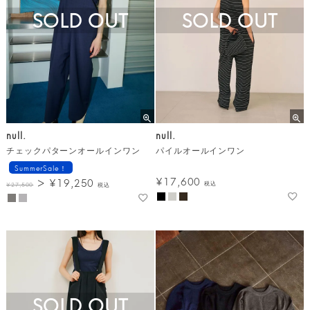
SOLD OUT
SOLD OUT
null.
null.
チェックパターンオールインワン
パイルオールインワン
SummerSale！
¥
17,600
¥
19,250
税込
¥
27,500
税込
SOLD OUT