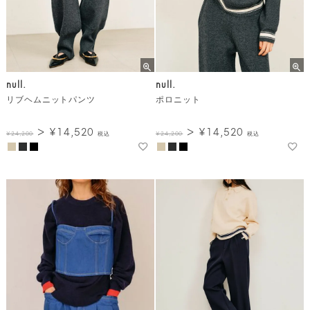
null.
null.
リブヘムニットパンツ
ポロニット
¥
14,520
¥
14,520
¥
24,200
税込
¥
24,200
税込