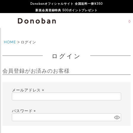
Donobanオフィシャルサイト 全国送料一律¥350
新規会員登録特典 500ポイントプレゼント
0
HOME
ログイン
ログイン
会員登録がお済みのお客様
メールアドレス
(
必
須
パスワード
)
(
必
須