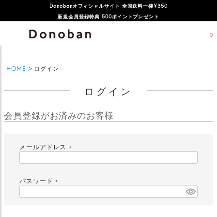
Donobanオフィシャルサイト 全国送料一律¥350
新規会員登録特典 500ポイントプレゼント
0
HOME
ログイン
ログイン
会員登録がお済みのお客様
メールアドレス
(
必
須
パスワード
)
(
必
須