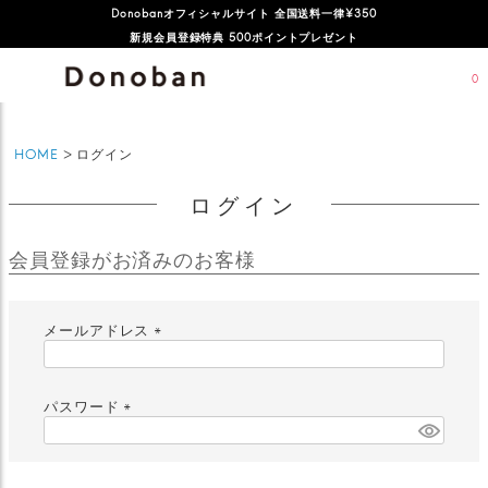
Donobanオフィシャルサイト 全国送料一律¥350
新規会員登録特典 500ポイントプレゼント
0
HOME
ログイン
ログイン
会員登録がお済みのお客様
メールアドレス
(
必
須
パスワード
)
(
必
須