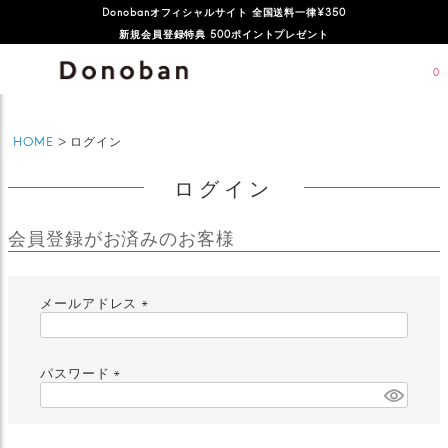
Donobanオフィシャルサイト 全国送料一律¥350
新規会員登録特典 500ポイントプレゼント
0
HOME
ログイン
ログイン
会員登録がお済みのお客様
メールアドレス
(
必
須
パスワード
)
(
必
須