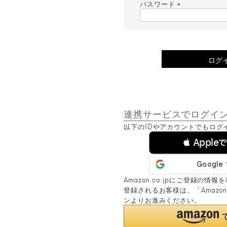
須
パスワード
)
(
必
須
)
ログ
連携サービスでログイ
以下のIDやアカウントでもログ
 Apple
Amazon.co.jpにご登録の
登録されるお客様は、「Amaz
ンよりお進みください。