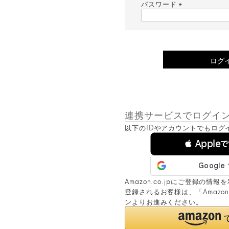
須
パスワード
)
(
必
須
)
ログ
連携サービスでログイ
以下のIDやアカウントでもログ
 Apple
Amazon.co.jpにご登録の
登録されるお客様は、「Amaz
ンよりお進みください。