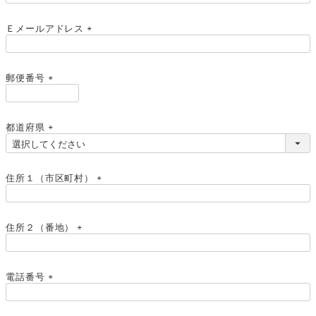
必
須
Ｅメールアドレス
)
(
必
須
郵便番号
)
(
必
須
都道府県
)
(
必
須
住所１（市区町村）
)
(
必
須
住所２（番地）
)
(
必
須
電話番号
)
(
必