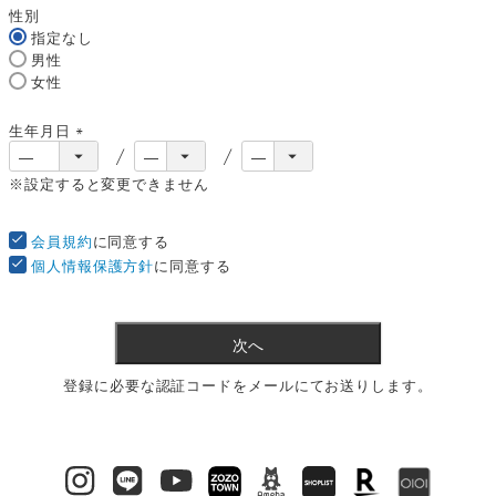
須
性別
)
指定なし
男性
女性
生年月日
(
必
※設定すると変更できません
須
)
会員規約
に同意する
個人情報保護方針
に同意する
次へ
登録に必要な認証コードをメールにてお送りします。