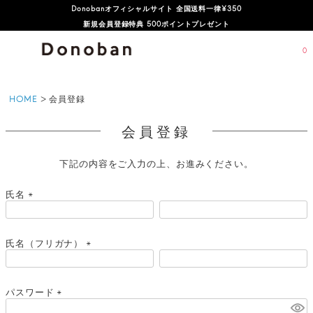
Donobanオフィシャルサイト 全国送料一律¥350
新規会員登録特典 500ポイントプレゼント
0
HOME
会員登録
会員登録
下記の内容をご入力の上、お進みください。
氏名
(
必
須
氏名（フリガナ）
)
(
必
須
パスワード
)
(