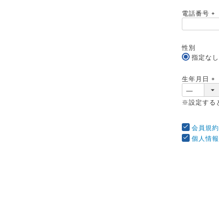
電話番号
(
必
須
性別
)
指定なし
生年月日
(
必
※設定する
須
)
会員規約
個人情報