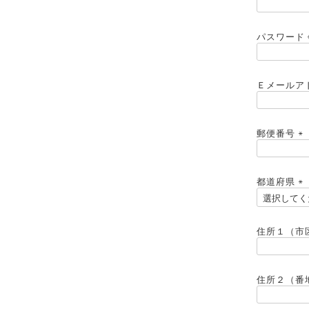
パスワード
Ｅメールア
郵便番号
(
必
須
都道府県
)
(
必
須
住所１（市
)
住所２（番