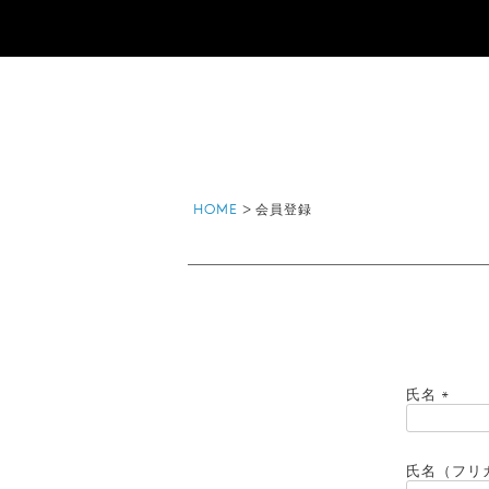
HOME
会員登録
氏名
(
必
須
氏名（フリ
)