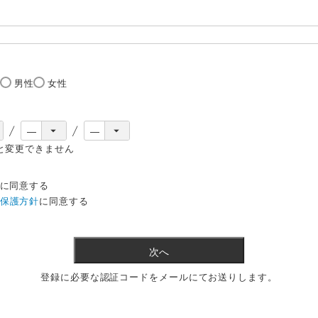
必
須
)
男性
女性
と変更できません
に同意する
保護方針
に同意する
次へ
登録に必要な認証コードをメールにてお送りします。