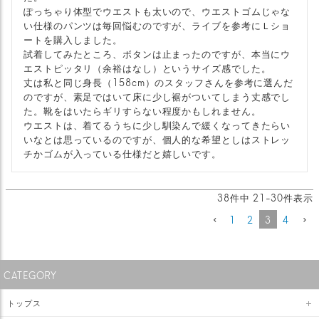
ぽっちゃり体型でウエストも太いので、ウエストゴムじゃな
い仕様のパンツは毎回悩むのですが、ライブを参考にＬショ
ートを購入しました。

試着してみたところ、ボタンは止まったのですが、本当にウ
エストピッタリ（余裕はなし）というサイズ感でした。

丈は私と同じ身長（158cm）のスタッフさんを参考に選んだ
のですが、素足ではいて床に少し裾がついてしまう丈感でし
た。靴をはいたらギリすらない程度かもしれません。

ウエストは、着てるうちに少し馴染んで緩くなってきたらい
いなとは思っているのですが、個人的な希望としはストレッ
チかゴムが入っている仕様だと嬉しいです。
38
件中
21
-
30
件表示
1
2
3
4
CATEGORY
トップス