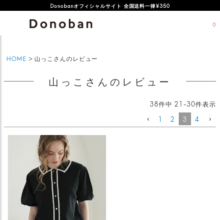
オフィシャルサイト新規会員登録特典 500ポイントプレゼント
Donobanオフィシャルサイト 全国送料一律¥350
0
HOME
山っこさんのレビュー
山っこさんのレビュー
38
件中
21
-
30
件表示
1
2
3
4