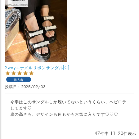
2wayエナメルリボンサンダル[C]
購入者
投稿日
2025/09/03
今季はこのサンダルしか履いてないというくらい、ヘビロテ
してます♡

底の高さも、デザインも何もかもお気に入りです♡♡♡
47
件中
11
-
20
件表示