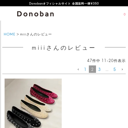
オフィシャルサイト新規会員登録特典 500ポイントプレゼント
Donobanオフィシャルサイト 全国送料一律¥350
0
HOME
miiiさんのレビュー
miiiさんのレビュー
47
件中
11
-
20
件表示
1
2
3
…
5