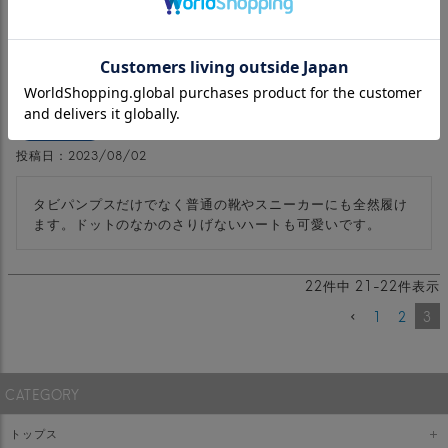
足袋ソックス メール便
購入者
投稿日
2023/08/02
タビパンプスだけでなく普通の靴やスニーカーにも全然履け
ます。ドットのなかのさりげないハートも可愛いです。
22
件中
21
-
22
件表示
1
2
3
CATEGORY
トップス