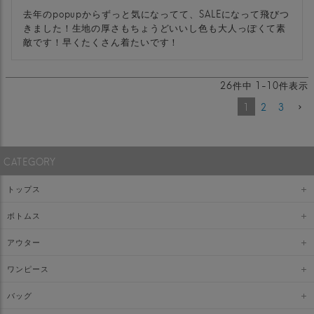
去年のpopupからずっと気になってて、SALEになって飛びつ
きました！生地の厚さもちょうどいいし色も大人っぽくて素
敵です！早くたくさん着たいです！
26
件中
1
-
10
件表示
1
2
3
CATEGORY
トップス
ボトムス
アウター
ワンピース
バッグ