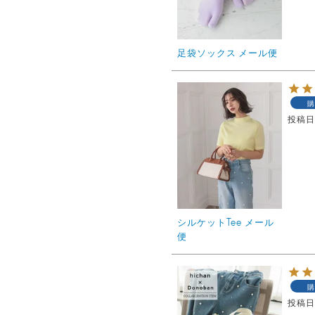
足袋ソックス メール便
購
投稿
シルケットTee メール
便
購
投稿