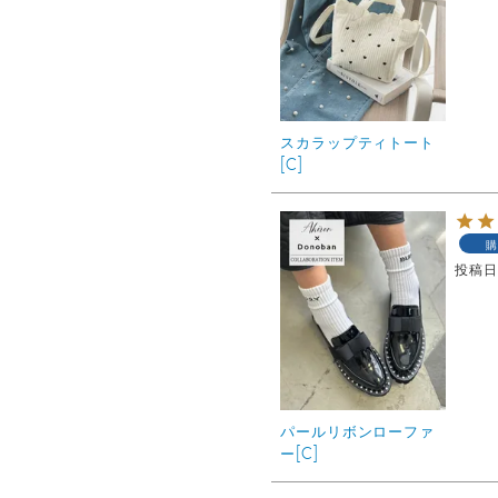
スカラップティトート
[C]
購
投稿
パールリボンローファ
ー[C]