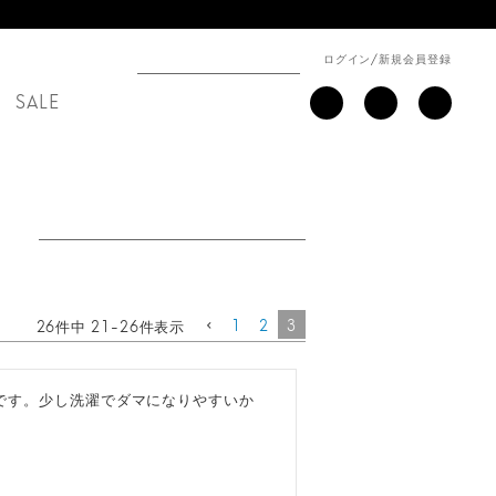
ログイン
/
新規会員登録
SALE
1
2
3
26
件中
21
-
26
件表示
です。少し洗濯でダマになりやすいか