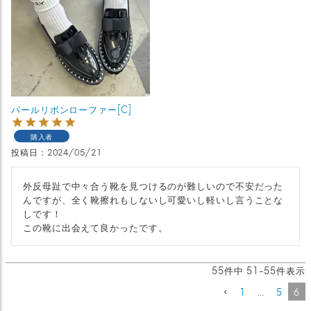
パールリボンローファー[C]
購入者
投稿日
2024/05/21
外反母趾で中々合う靴を見つけるのが難しいので不安だった
んですが、全く靴擦れもしないし可愛いし軽いし言うことな
しです！

この靴に出会えて良かったです。
55
件中
51
-
55
件表示
1
…
5
6