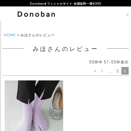
Donobanオフィシャルサイト 全国送料一律¥350
0
HOME
みほさんのレビュー
みほさんのレビュー
55
件中
51
-
55
件表示
1
…
5
6