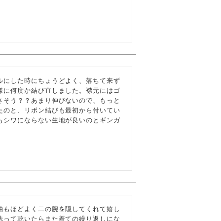
ルにした時にちょうどよく、落ちて来ず
様に何度か結び直しました。襟元にはゴ
さそう？？あまり伸びないので、もっと
たのと、リボン結びも最初から付いてい
もシワにならない生地が良いのとギンガ
袖もほどよく二の腕を隠してくれて嬉し
洗って乾いたらまた着ての繰り返しにな