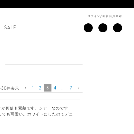
ログイン
/
新規会員登録
SALE
1
2
3
4
…
7
-
30
件表示
た方が何倍も素敵です。シアーなのです
っても可愛い。ホワイトにしたのでデニ