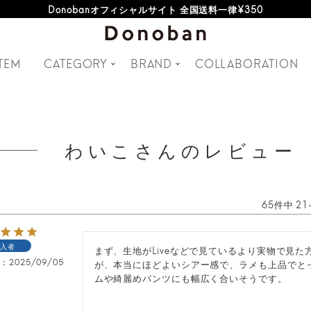
Donobanオフィシャルサイト 全国送料一律¥350
TEM
CATEGORY
BRAND
COLLABORATION
わいこさんのレビュー
65
件中
21
入者
まず、生地がLiveなどで見ているより実物で見
日
2025/09/05
が、本当にほどよいシアー感で、ラメも上品でと
ムや綺麗めパンツにも幅広く合いそうです。