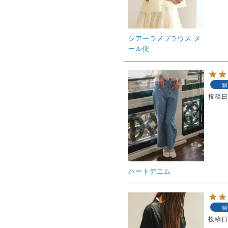
シアーラメブラウス メ
ール便
購
投稿
ハートデニム
購
投稿