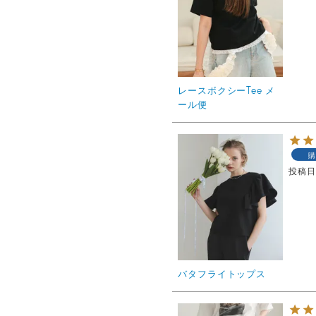
レースボクシーTee メ
ール便
購
投稿
バタフライトップス