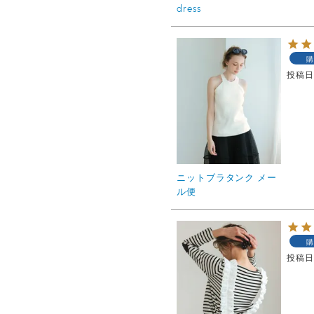
dress
購
投稿
ニットブラタンク メー
ル便
購
投稿