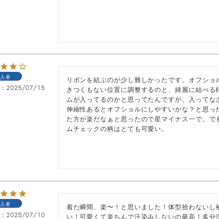
入者
リボンを結ぶのが少し難しかったです。オフショ
日
2025/07/15
きつくもない位置に調整するのと、綺麗に結べる
ムが入ってるのかと思ってたんですが、入ってな
伸縮性あるとオフショルにしやすいかな？と思っ
た方が楽だなぁと思ったので星マイナス一で。で
ムチェックの柄はとても可愛い。
入者
着た瞬間、楽〜！と思いました！体型拾わないし
日
2025/07/10
い！可愛くて楽ちんで汗染みしないの最高！多分