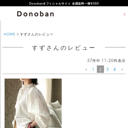
オフィシャルサイト新規会員登録特典 500ポイントプレゼント
Donobanオフィシャルサイト 全国送料一律¥350
0
HOME
すずさんのレビュー
すずさんのレビュー
37
件中
11
-
20
件表示
1
2
3
4