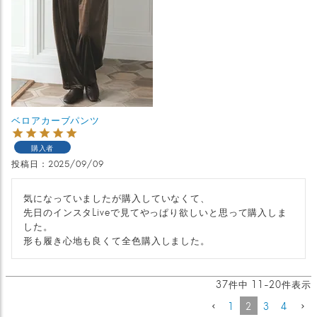
ベロアカーブパンツ
購入者
投稿日
2025/09/09
気になっていましたが購入していなくて、

先日のインスタLiveで見てやっぱり欲しいと思って購入しま
した。

形も履き心地も良くて全色購入しました。
37
件中
11
-
20
件表示
1
2
3
4