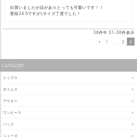
白買いましたが品がありとっても可愛いです！！

普段24.5ですがLサイズ丁度でした！
38
件中
31
-
38
件表示
1
…
3
4
CATEGORY
トップス
ボトムス
アウター
ワンピース
バッグ
シューズ