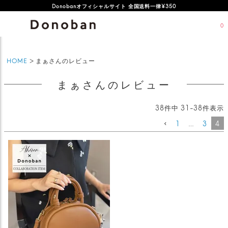
Donobanオフィシャルサイト 全国送料一律¥350
0
HOME
まぁさんのレビュー
まぁさんのレビュー
38
件中
31
-
38
件表示
1
…
3
4