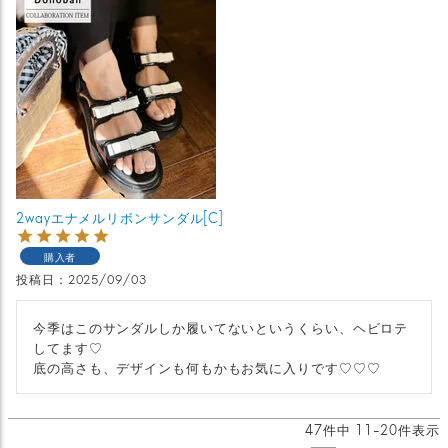
2wayエナメルリボンサンダル[C]
購入者
投稿日
2025/09/03
今季はこのサンダルしか履いてないというくらい、ヘビロテ
してます♡

底の高さも、デザインも何もかもお気に入りです♡♡♡
47
件中
11
-
20
件表示