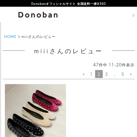
オフィシャルサイト新規会員登録特典 500ポイントプレゼント
Donobanオフィシャルサイト 全国送料一律¥350
0
HOME
miiiさんのレビュー
miiiさんのレビュー
47
件中
11
-
20
件表示
1
2
3
…
5