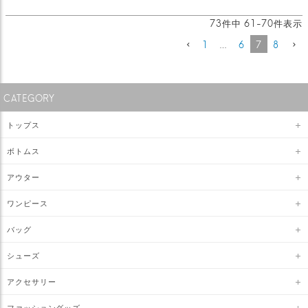
73
件中
61
-
70
件表示
1
…
6
7
8
CATEGORY
トップス
ボトムス
アウター
ワンピース
バッグ
シューズ
アクセサリー
ファッショングッズ