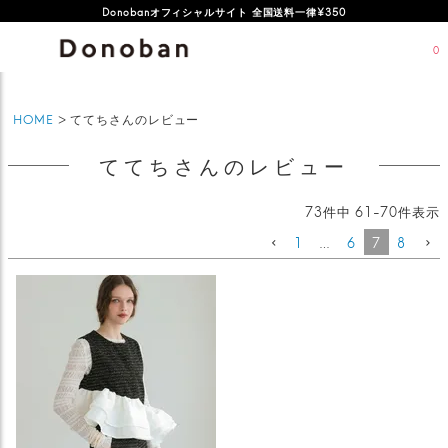
Donobanオフィシャルサイト 全国送料一律¥350
0
HOME
ててちさんのレビュー
ててちさんのレビュー
73
件中
61
-
70
件表示
1
…
6
7
8