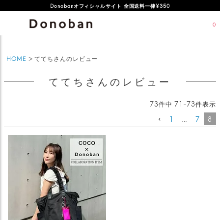
Donobanオフィシャルサイト 全国送料一律¥350
0
HOME
ててちさんのレビュー
ててちさんのレビュー
73
件中
71
-
73
件表示
1
…
7
8