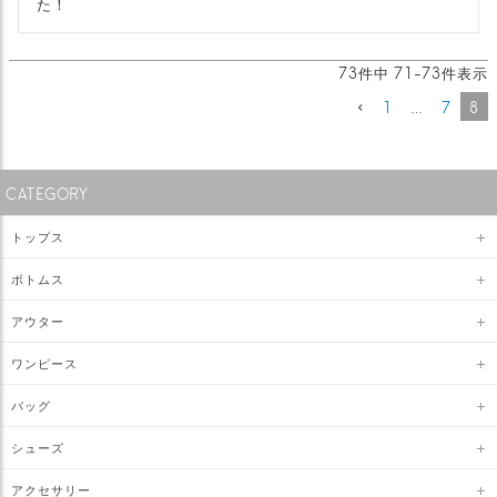
た！
73
件中
71
-
73
件表示
1
…
7
8
CATEGORY
トップス
ボトムス
アウター
ワンピース
バッグ
シューズ
アクセサリー