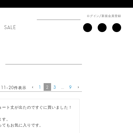
ログイン
/
新規会員登録
SALE
1
2
3
…
9
11
-
20
件表示
ート丈が出たのですぐに買いました！

す。

ってもお気に入りです。