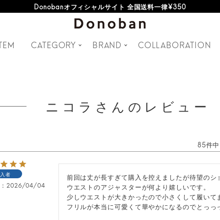
Donobanオフィシャルサイト 全国送料一律¥350
TEM
CATEGORY
BRAND
COLLABORATION
ニコラさんのレビュー
85
件中
入者
前回は丈が長すぎて購入を控えましたが待望のショ
日
2026/04/04
ウエストのアジャスターが何より嬉しいです。

少しウエストが大きかったので小さくして履いてま
フリルが本当に可愛くて華やかになるのでとっっ