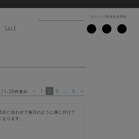
ログイン
/
新規会員登録
SALE
1
2
3
…
5
11
-
20
件表示
気分に合わせて毎日のように身に付けて
になります。