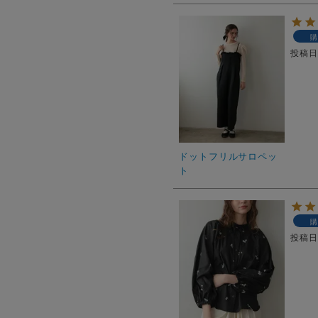
購
投稿
ドットフリルサロペッ
ト
購
投稿