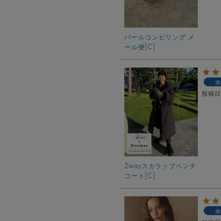
パールコンビリング メ
ール便[C]
購
投稿
2wayスカラップベンチ
コート[C]
購