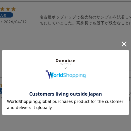
入者
名古屋ポップアップで発売前のサンプルを試着し
日
2026/04/12
ちにしていました。高身長でも股下が残念なこと
入者
花柄刺繍が大人可愛く、フローレットシリーズの
日
2026/04/12
チロン可愛いですし、他のDonobanさんのお
です。