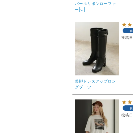
パールリボンローファ
ー[C]
購
投稿
美脚ドレスアップロン
グブーツ
購
投稿