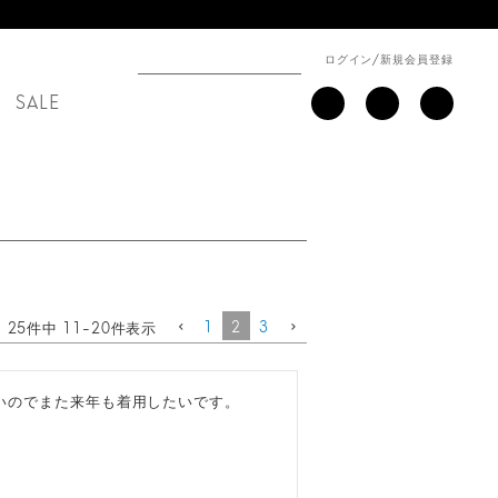
ログイン
/
新規会員登録
SALE
1
2
3
25
件中
11
-
20
件表示
いのでまた来年も着用したいです。