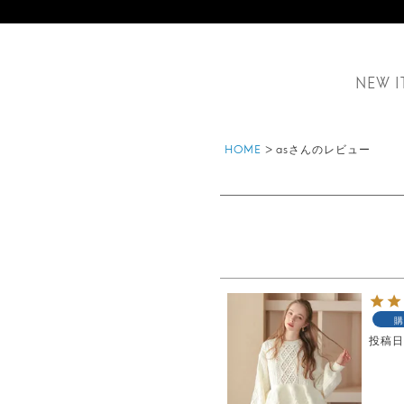
NEW I
HOME
asさんのレビュー
購
投稿