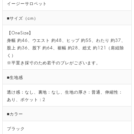
イージーサロペット
■サイズ（cm）
【OneSize】
身幅 約46、ウエスト 約48、ヒップ 約55、わたり 約37、
股上 約36、股下 約64、裾幅 約28、総丈 約121（肩紐除
く）
※平置き採寸のため若干のブレがございます。
■生地感
透け感：なし、裏地：なし、生地の厚さ：普通、伸縮性：
あり、ポケット：2
■カラー
ブラック