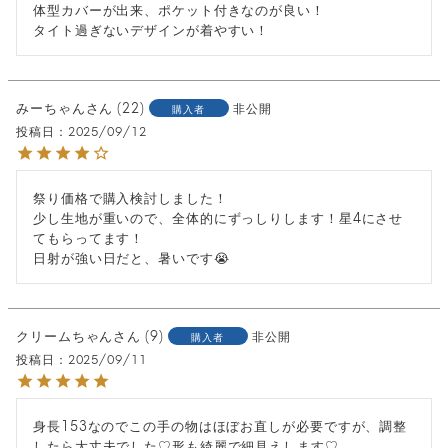
体型カバーが出来、ポケット付きなのが良い！

タイト過ぎないデザインが着やすい！
みーちゃん
22
非公開
購入者
投稿日
2025/09/12
祭り価格で購入検討しました！

少し生地が重いので、全体的にずっしりします！星4にさせ
てもらってます！

日射が強い日だと、暑いです😭
クリームちゃん
9
非公開
購入者
投稿日
2025/09/11
身長153なのでこの手の物はほぼお直しが必要ですが、調整
したら大丈夫でした♡形も綺麗で細見えします♡