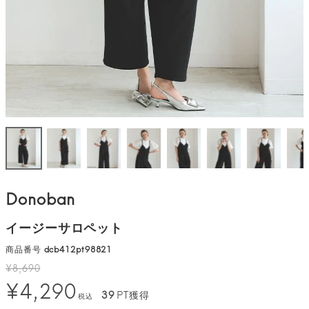
Donoban
イージーサロペット
商品番号
dcb412pt98821
¥
8,690
¥
4,290
39
PT獲得
税込