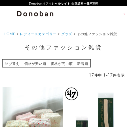
オフィシャルサイト新規会員登録特典 500ポイントプレゼント
Donobanオフィシャルサイト 全国送料一律¥350
0
HOME
レディースカテゴリー
グッズ
その他ファッション雑貨
その他ファッション雑貨
並び替え
価格が安い順
価格が高い順
新着順
17
件中
1
-
17
件表示