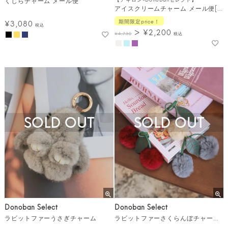
くじらチャーム メール便
アイスクリームチャーム メール便[C]
期間限定price！
¥
3,080
税込
¥
2,200
¥
4,730
税込
SOLD OUT
SOLD OUT
Donoban Select
Donoban Select
ラビットファーうさぎチャーム
ラビットファーさくらんぼチャーム メール便