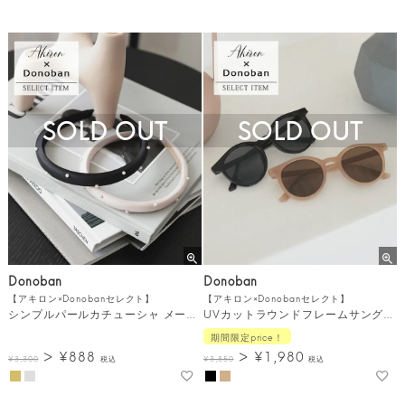
SOLD OUT
SOLD OUT
Donoban
Donoban
【アキロン×Donobanセレクト】
【アキロン×Donobanセレクト】
シンプルパールカチューシャ メール便[C]
UVカットラウンドフレームサングラス メール便[C]
期間限定price！
¥
888
¥
1,980
¥
3,300
税込
¥
3,850
税込