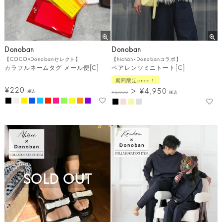
Donoban
Donoban
【COCO×Donobanセレクト】
【hichan×Donobanコラボ】
カラフルネームタグ メール便[C]
ペアレンツミニトート[C]
期間限定price！
¥
220
¥
4,950
税込
¥
6,930
税込
SOLD OUT