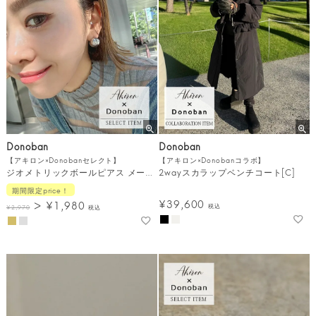
Donoban
Donoban
【アキロン×Donobanセレクト】
【アキロン×Donobanコラボ】
ジオメトリックボールピアス メール便[C]
2wayスカラップベンチコート[C]
期間限定price！
¥
39,600
¥
1,980
税込
¥
2,970
税込