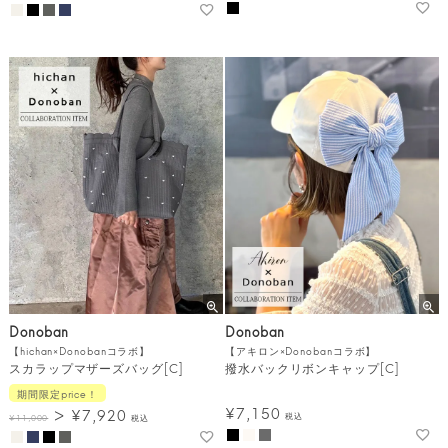
Donoban
Donoban
【hichan×Donobanコラボ】
【アキロン×Donobanコラボ】
スカラップマザーズバッグ[C]
撥水バックリボンキャップ[C]
期間限定price！
¥
7,150
¥
7,920
税込
¥
11,000
税込