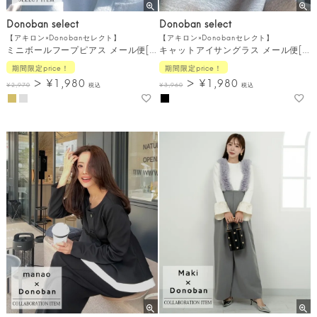
Donoban select
Donoban select
【アキロン×Donobanセレクト】
【アキロン×Donobanセレクト】
ミニボールフープピアス メール便[C]
キャットアイサングラス メール便[C]
期間限定price！
期間限定price！
¥
1,980
¥
1,980
¥
2,970
税込
¥
3,960
税込