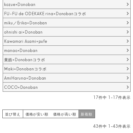
kozue×Donoban
FU-FU de ODEKAKE rina×Donobanコラボ
miku／Erika×Donoban
ohnishi ai×Donoban
Kawamori Asami×pufe
manao×Donoban
黄皓×Donobanコラボ
Maki×Donobanコラボ
AmiHaruna×Donoban
COCO×Donoban
17
件中
1
-
17
件表示
並び替え
価格が安い順
価格が高い順
新着順
43
件中
1
-
43
件表示