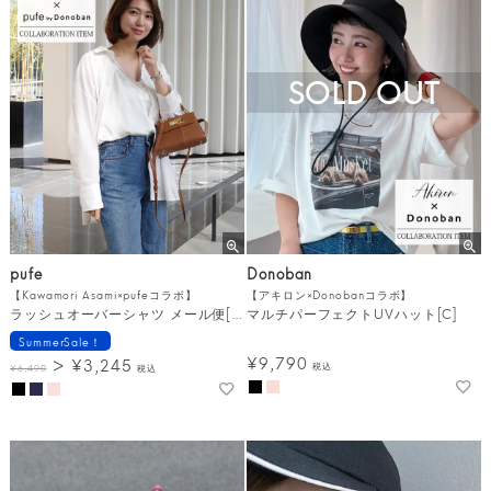
SOLD OUT
pufe
Donoban
【Kawamori Asami×pufeコラボ】
【アキロン×Donobanコラボ】
ラッシュオーバーシャツ メール便[C]
マルチパーフェクトUVハット[C]
SummerSale！
¥
9,790
¥
3,245
税込
¥
6,490
税込