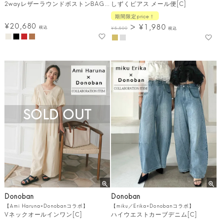
2wayレザーラウンドボストンBAG[C]
しずくピアス メール便[C]
期間限定price！
¥
20,680
¥
1,980
税込
¥
5,500
税込
SOLD OUT
Donoban
Donoban
【Ami Haruna×Donobanコラボ】
【miku／Erika×Donobanコラボ】
Vネックオールインワン[C]
ハイウエストカーブデニム[C]