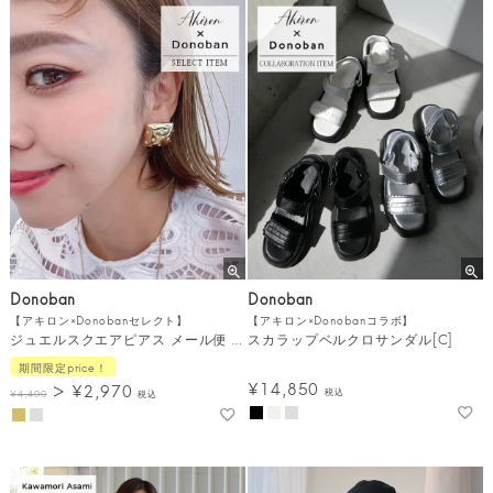
Donoban
Donoban
【アキロン×Donobanセレクト】
【アキロン×Donobanコラボ】
ジュエルスクエアピアス メール便 [C]
スカラップベルクロサンダル[C]
期間限定price！
¥
14,850
¥
2,970
税込
¥
4,400
税込