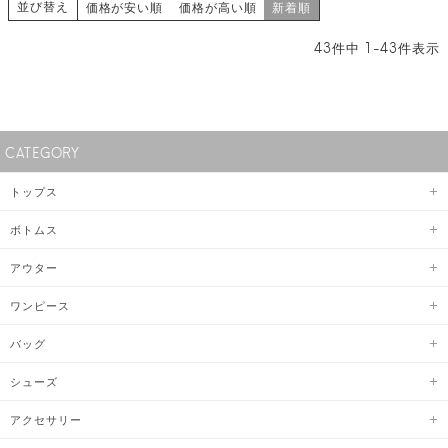
並び替え
価格が安い順
価格が高い順
新着順
43
件中
1
-
43
件表示
CATEGORY
トップス
ボトムス
アウター
ワンピース
バッグ
シューズ
アクセサリー