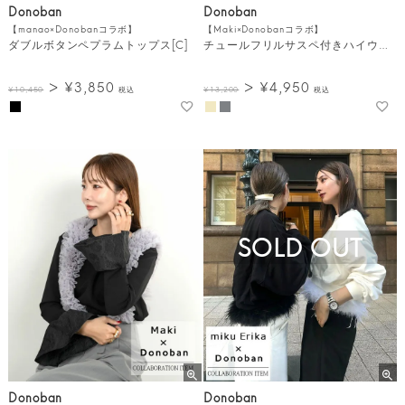
Donoban
Donoban
【manao×Donobanコラボ】
【Maki×Donobanコラボ】
ダブルボタンペプラムトップス[C]
チュールフリルサスペ付きハイウエストワイドパンツ[C]
¥
3,850
¥
4,950
¥
10,450
税込
¥
13,200
税込
SOLD OUT
Donoban
Donoban