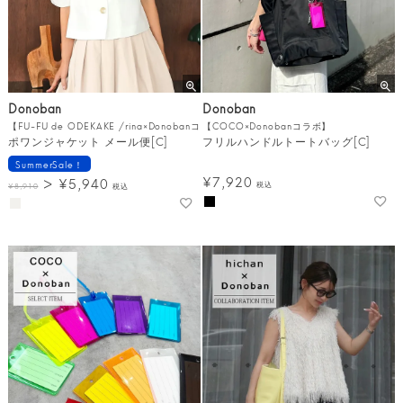
Donoban
Donoban
【FU-FU de ODEKAKE /rina×Donobanコラボ】
【COCO×Donobanコラボ】
ポワンジャケット メール便[C]
フリルハンドルトートバッグ[C]
SummerSale！
¥
7,920
¥
5,940
税込
¥
8,910
税込