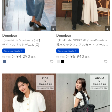
Donoban
Donoban
【ohnishi ai×Donobanコラボ】
【FU-FU de ODEKAKE /rina×Donoban
サイドスリットデニム[C]
撥水タックフレアスカート メール便[C]
SummerSale！
SummerSale！
¥
4,290
¥
5,940
¥
9,900
税込
¥
8,910
税込