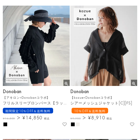
Donoban
Donoban
【アキロン×Donobanコラボ】
【kozue×Donobanコラボ】
フリルスリーブロンパース【ラッシュガード】 [C][FS]
シアーメッシュジャケット[C][FS]
期間限定10％OFF＆送料無料
10％OFF＆送料無料
¥
14,850
¥
8,910
¥
16,500
税込
¥
9,900
税込