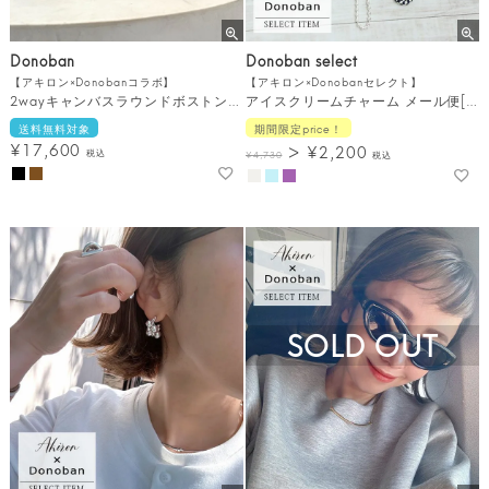
Donoban
Donoban select
【アキロン×Donobanコラボ】
【アキロン×Donobanセレクト】
2wayキャンバスラウンドボストンBAG[C][FS]
アイスクリームチャーム メール便[C]
送料無料対象
期間限定price！
¥
17,600
¥
2,200
税込
¥
4,730
税込
SOLD OUT