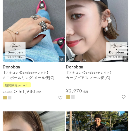
Donoban
Donoban
【アキロン×Donobanセレクト】
【アキロン×Donobanセレクト】
ミニボールリング メール便[C]
カーブピアス メール便[C]
期間限定price！
¥
2,970
¥
1,980
税込
¥
3,300
税込