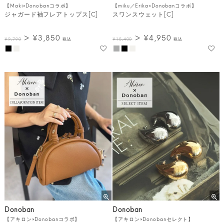
【Maki×Donobanコラボ】
【miku／Erika×Donobanコラボ】
ジャガード袖フレアトップス[C]
スワンスウェット[C]
¥
3,850
¥
4,950
¥
9,790
税込
¥
15,400
税込
Donoban
Donoban
【アキロン×Donobanコラボ】
【アキロン×Donobanセレクト】