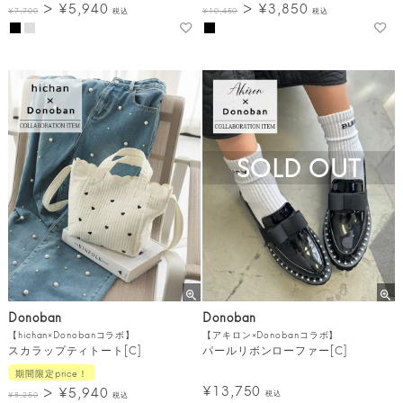
¥
5,940
¥
3,850
¥
7,700
税込
¥
10,450
税込
SOLD OUT
Donoban
Donoban
【hichan×Donobanコラボ】
【アキロン×Donobanコラボ】
スカラップティトート[C]
パールリボンローファー[C]
期間限定price！
¥
13,750
¥
5,940
税込
¥
8,250
税込