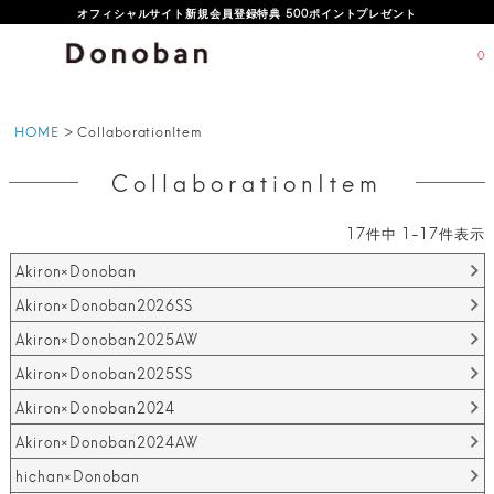
オフィシャルサイト新規会員登録特典 500ポイントプレゼント
0
HOME
CollaborationItem
CollaborationItem
17
件中
1
-
17
件表示
Akiron×Donoban
Akiron×Donoban2026SS
Akiron×Donoban2025AW
Akiron×Donoban2025SS
Akiron×Donoban2024
Akiron×Donoban2024AW
hichan×Donoban