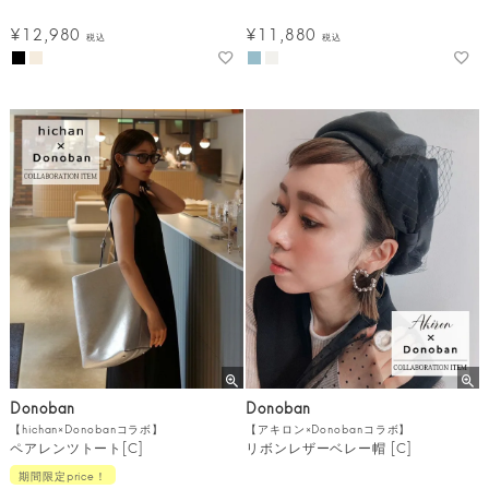
¥
12,980
¥
11,880
税込
税込
Donoban
Donoban
【hichan×Donobanコラボ】
【アキロン×Donobanコラボ】
ペアレンツトート[C]
リボンレザーベレー帽 [C]
期間限定price！