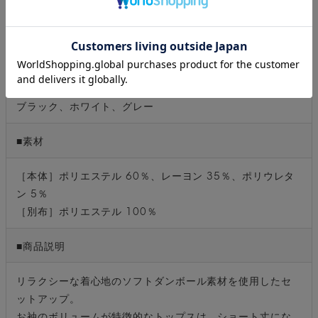
透け感：ホワイトのみやや有、裏地：なし、生地の厚さ：
普通、伸縮性：あり、ポケット：パンツ／2
■カラー
ブラック、ホワイト、グレー
■素材
［本体］ポリエステル 60％、レーヨン 35％、ポリウレタ
ン 5％
［別布］ポリエステル 100％
■商品説明
リラクシーな着心地のソフトダンボール素材を使用したセ
ットアップ。
お袖のボリュームが特徴的なトップスは、ショート丈にな