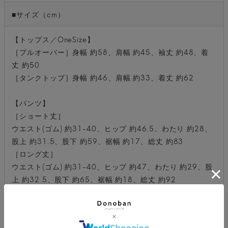
■サイズ（cm）
【トップス／OneSize】
［プルオーバー］身幅 約58、肩幅 約45、袖丈 約48、着
丈 約50
［タンクトップ］身幅 約46、肩幅 約33、着丈 約62
【パンツ】
［ショート丈］
ウエスト(ゴム) 約31-40、ヒップ 約46.5、わたり 約28、
股上 約31.5、股下 約59、裾幅 約17、総丈 約83
［ロング丈］
ウエスト(ゴム) 約31-40、ヒップ 約47、わたり 約29、股
上 約32.5、股下 約65、裾幅 約18、総丈 約92
※平置き採寸のため若干のブレがございます。
■生地感