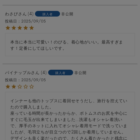
わさび
4
非公開
購入者
投稿日
2025/09/05
本当に本当に可愛い！のびる、着心地がいい。最高すぎま
す！定番にしてほしいです。
パイナップル
4
非公開
購入者
投稿日
2025/09/05
インナーも他のトップスに着回せそうだし、旅行を控えてい
たので購入しました。

座っている時間が長かったからか、ボトムスのお尻を中心に
すぐに毛玉が出来てしまいました…洗濯もオシャレ着洗い
で、厚手のネットに入れてオシャレ着用モードで洗っていま
したが、毛羽立ちが目立つので2回しか着用していません。
デザインも良く楽だったので、たくさん着たかったと残念に