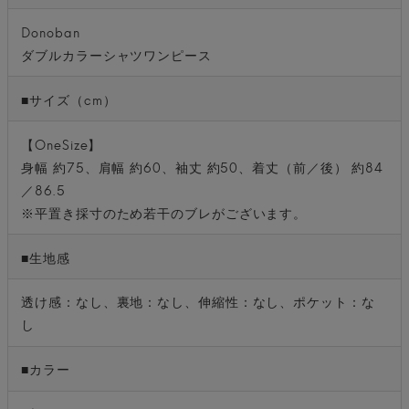
Donoban
ダブルカラーシャツワンピース
■サイズ（cm）
【OneSize】
身幅 約75、肩幅 約60、袖丈 約50、着丈（前／後） 約84
／86.5
※平置き採寸のため若干のブレがございます。
■生地感
透け感：なし、裏地：なし、伸縮性：なし、ポケット：な
し
■カラー