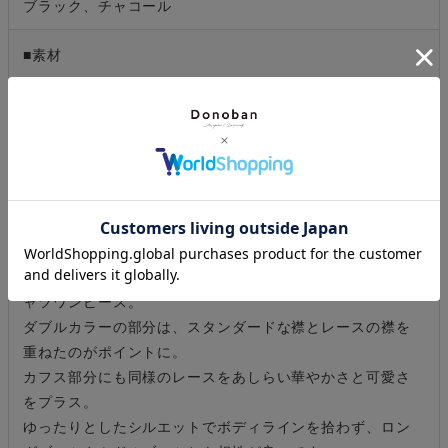
ブラック、チャコール
■素材
［本体］ポリエステル 100％
［別布］コットン 100％
［レース部分］コットン 70％、ナイロン 30％
■商品説明
《Staff ミイナ企画》
1着でレイヤードしているかのようなデザインに仕上げたシ
ャツワンピース。
ダブルカラーの部分は、スタンダードな襟とレースの襟を
重ねたのがポイントに。
カフス部分にも同様のレースをあしらい華やかさと可愛さ
をプラス。
ゆったりとしたシルエットでボディラインを拾わず、ロン