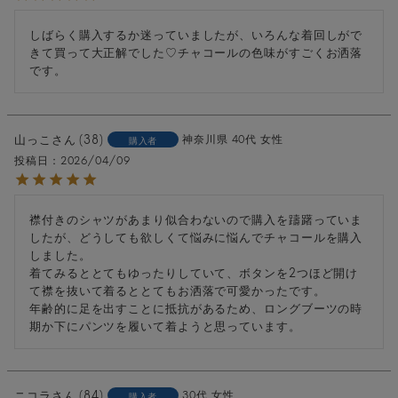
しばらく購入するか迷っていましたが、いろんな着回しがで
きて買って大正解でした♡チャコールの色味がすごくお洒落
です。
山っこ
38
神奈川県
40代
女性
購入者
投稿日
2026/04/09
襟付きのシャツがあまり似合わないので購入を躊躇っていま
したが、どうしても欲しくて悩みに悩んでチャコールを購入
しました。

着てみるととてもゆったりしていて、ボタンを2つほど開け
て襟を抜いて着るととてもお洒落で可愛かったです。

年齢的に足を出すことに抵抗があるため、ロングブーツの時
期か下にパンツを履いて着ようと思っています。
ニコラ
84
30代
女性
購入者