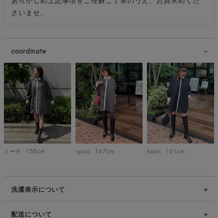
さいませ。
coordinate
ミーナ
158cm
ryoco
167cm
kaori
161cm
洗濯表示について
配送について