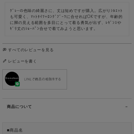
ｸﾞﾚｰの色味の綺麗さに、丈は短めですが購入。広がりｼﾙｴｯﾄ
も可愛く、ﾏｯﾄﾀｲﾂ+ﾛﾝｸﾞﾌﾞｰﾂに合せればOKですが、年齢的
に脚の見える範囲を多目にとって着る勇気が出ず、ﾚｷﾞﾝｽや
ｷﾞﾘ丈のｼｮｰﾊﾟﾝ合せで着てみようと思います。
すべてのレビューを見る
レビューを書く
商品について
■商品名