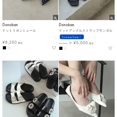
Donoban
Donoban
ドットリボンミュール
ドットアンクルストラップサンダル
SummerSale！
¥
8,250
¥
5,500
税込
¥
8,250
税込