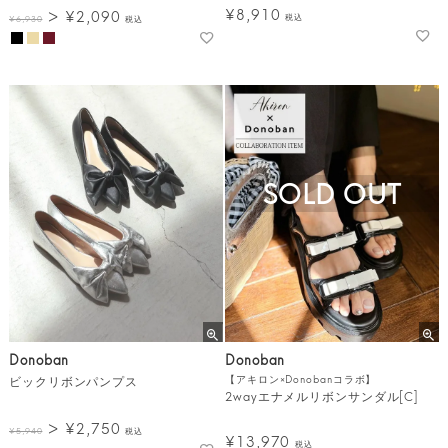
¥
8,910
¥
2,090
税込
¥
6,930
税込
SOLD OUT
Donoban
Donoban
ビックリボンパンプス
【アキロン×Donobanコラボ】
2wayエナメルリボンサンダル[C]
¥
2,750
¥
5,940
税込
¥
13,970
税込