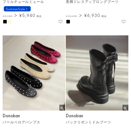
フリルチュールミュール
美脚ドレスアップロングブーツ
SummerSale！
¥
5,940
¥
6,930
¥
7,150
税込
¥
13,200
税込
Donoban
Donoban
パールベロアパンプス
バックリボンミドルブーツ