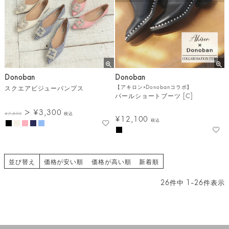
Donoban
Donoban
スクエアビジューパンプス
【アキロン×Donobanコラボ】
パールショートブーツ [C]
¥
3,300
¥
7,590
税込
¥
12,100
税込
並び替え
価格が安い順
価格が高い順
新着順
26
件中
1
-
26
件表示