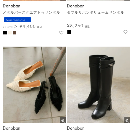
Donoban
Donoban
メタルバースクエアトゥサンダル
ダブルリボンボリュームサンダル
SummerSale！
¥
8,250
¥
4,400
税込
¥
7,590
税込
Donoban
Donoban