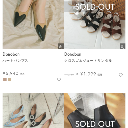
SOLD OUT
Donoban
Donoban
ハートパンプス
クロスゴムジュートサンダル
¥
5,940
¥
1,999
税込
¥
4,950
税込
SOLD OUT