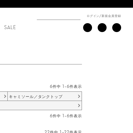
ログイン
/
新規会員登録
SALE
6
件中
1
-
6
件表示
キャミソール／タンクトップ
6
件中
1
-
6
件表示
22
件中
1
-
22
件表示