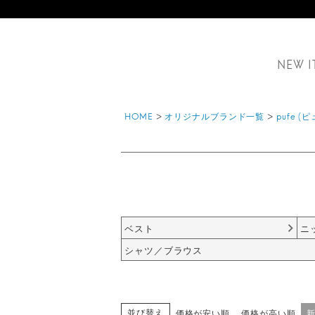
NEW I
HOME
オリジナルブランド一覧
pufe (
ベスト
ニ
シャツ／ブラウス
並び替え
価格が安い順
価格が高い順