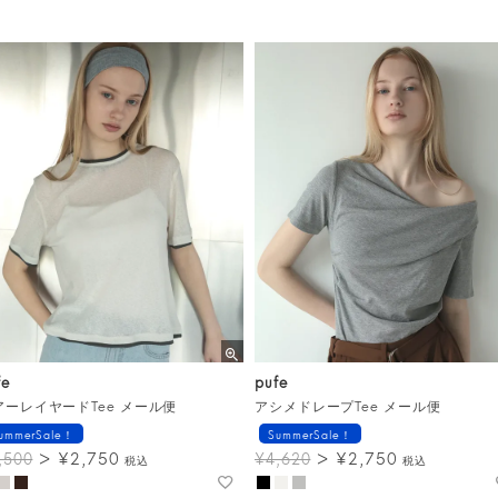
fe
pufe
アーレイヤードTee メール便
アシメドレープTee メール便
ummerSale！
SummerSale！
¥
2,750
¥
2,750
,500
¥
4,620
税込
税込