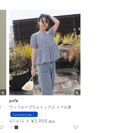
pufe
便
ワッフルペプラムトップス メール便
SummerSale！
¥
3,905
¥
7,810
税込