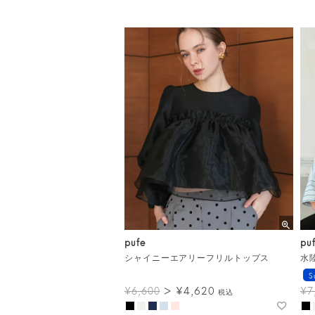
pufe
pu
シャイニーエアリーフリルトップス
水
S
¥
4,620
¥
6,600
¥
7
税込