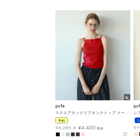
pufe
pu
スクエアネックリブタンクトップ メール便
シ
予約
S
¥
4,400
¥
7
¥
6,285
税込