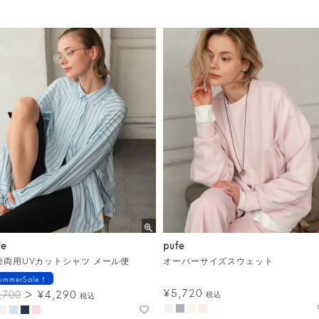
fe
pufe
陸両用UVカットシャツ メール便
オーバーサイズスウェット
ummerSale！
¥
5,720
¥
4,290
,700
税込
税込