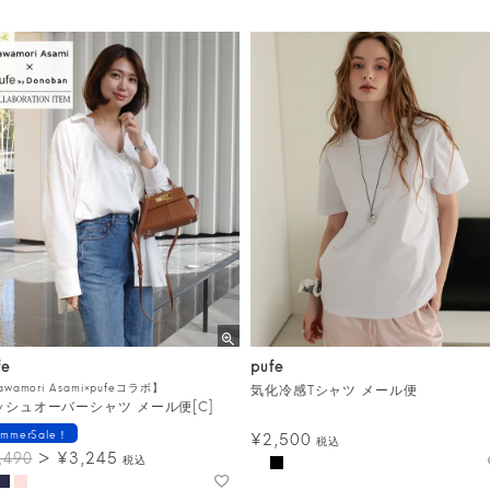
fe
pufe
awamori Asami×pufeコラボ】
気化冷感Tシャツ メール便
ッシュオーバーシャツ メール便[C]
ummerSale！
¥
2,500
税込
¥
3,245
,490
税込