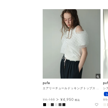
pufe
pu
エアリーチュールドッキングトップス メール便
シ
S
¥
4,950
¥
6,188
¥
5
税込