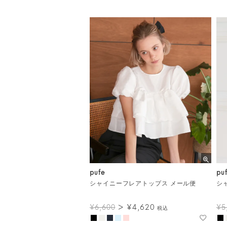
pufe
pu
シャイニーフレアトップス メール便
シ
¥
4,620
¥
6,600
¥
5
税込