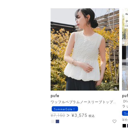
pufe
pu
ワッフルペプラムノースリーブトップス メール便
【K
ラ
SummerSale！
S
¥
3,575
¥
7,150
税込
¥
6