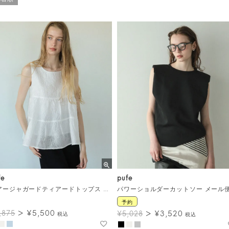
fe
pufe
シアージャガードティアードトップス メール便
パワーショルダーカットソー メール
予約
¥
5,500
¥
3,520
,875
¥
5,028
税込
税込