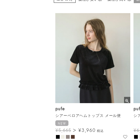
pufe
pu
シアーベロアヘムトップス メール便
NEW
¥
3,960
¥
5,665
¥
6
税込