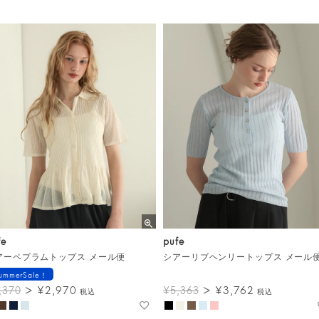
fe
pufe
アーペプラムトップス メール便
シアーリブヘンリートップス メール
ummerSale！
¥
2,970
¥
3,762
,370
¥
5,363
税込
税込