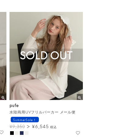
SOLD OUT
pufe
水陸両用UVフリルパーカー メール便
SummerSale！
¥
6,545
¥
9,350
税込