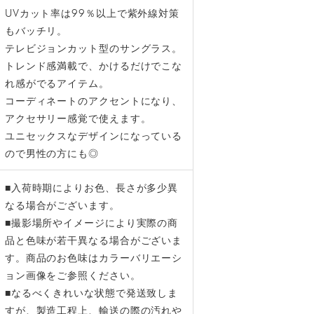
UVカット率は99％以上で紫外線対策
もバッチリ。
テレビジョンカット型のサングラス。
トレンド感満載で、かけるだけでこな
れ感がでるアイテム。
コーディネートのアクセントになり、
アクセサリー感覚で使えます。
ユニセックスなデザインになっている
ので男性の方にも◎
■入荷時期によりお色、長さが多少異
なる場合がございます。
■撮影場所やイメージにより実際の商
品と色味が若干異なる場合がございま
す。商品のお色味はカラーバリエーシ
ョン画像をご参照ください。
■なるべくきれいな状態で発送致しま
すが、製造工程上、輸送の際の汚れや