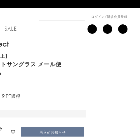
ログイン
/
新規会員登録
SALE
ect
以上】
トサングラス メール便
0
9
PT獲得
ク
再入荷お知らせ