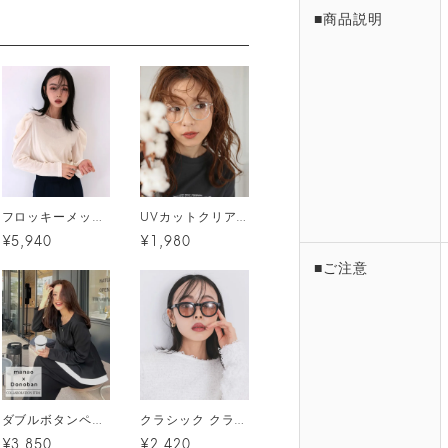
■商品説明
フロッキーメッシュ（ベロア）トップス メール便
UVカットクリアレンズメガネ メール便
¥5,940
¥1,980
■ご注意
ダブルボタンペプラムトップス[C]
クラシック クラウンパントサングラス メール便
¥3,850
¥2,420