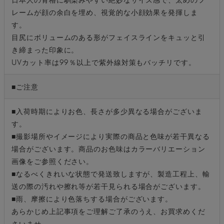
レームが顔の余白を埋め、視覚的な小顔効果を発揮しま
す。
目尻にボリュームのある形がフェイスラインをキュッと引
き締まった印象に。
UVカット率は99％以上で紫外線対策もバッチリです。
■ご注意
■入荷時期によりお色、長さが多少異なる場合がございま
す。
■撮影場所やイメージにより実際の商品と色味が若干異なる
場合がございます。商品のお色味はカラーバリエーション
画像をご参照ください。
■なるべくきれいな状態で発送致しますが、製造工程上、輸
送の際の汚れや擦れ等が若干見られる場合がございます。
■雨、摩擦により色落ちする場合がございます。
あらかじめ上記事項をご理解ご了承のうえ、お買求めくだ
さいませ。