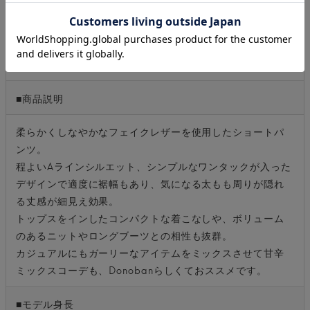
■素材
［表地合皮］レーヨン 55％、ポリウレタン 45％
［別布］ポリエステル 100％
■商品説明
柔らかくしなやかなフェイクレザーを使用したショートパ
ンツ。
程よいAラインシルエット、シンプルなワンタックが入った
デザインで適度に裾幅もあり、気になる太もも周りが隠れ
る丈感が細見え効果。
トップスをインしたコンパクトな着こなしや、ボリューム
のあるニットやロングブーツとの相性も抜群。
カジュアルにもガーリーなアイテムをミックスさせて甘辛
ミックスコーデも、Donobanらしくておススメです。
■モデル身長