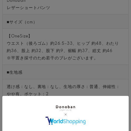
レザーショートパンツ
■サイズ（cm）
【OneSize】
ウエスト（後ろゴム）約26.5-33、ヒップ 約48、わたり
約36、股上 約32、股下 約9、裾幅 約37、総丈 約46
※平置き採寸のため若干のブレがございます。
■生地感
透け感：なし、裏地：なし、生地の厚さ：普通、伸縮性：
やや有、ポケット：2
■カラー
ブラック、ブラウン、ブルー