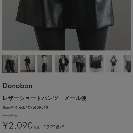
Donoban
レザーショートパンツ メール便
商品番号
dcb409pt89348
¥
7,920
¥
2,090
19
PT獲得
税込