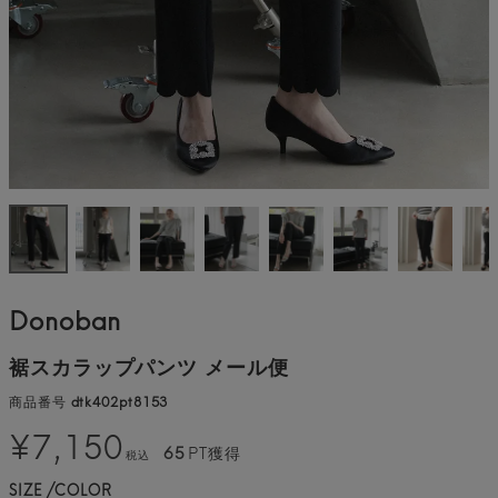
Donoban
裾スカラップパンツ メール便
商品番号
dtk402pt8153
¥
7,150
65
PT獲得
税込
SIZE
COLOR