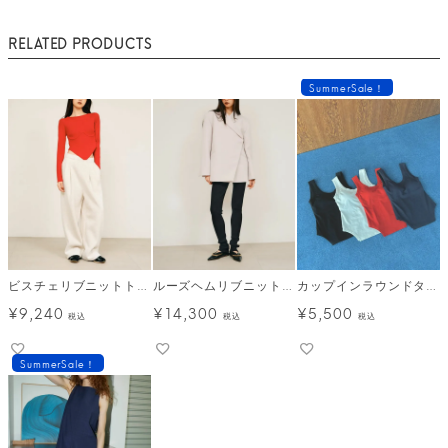
RELATED PRODUCTS
SummerSale！
ビスチェリブニットトップス メール便
ルーズヘムリブニットレギンス メール便
カップインラウンドタンクトップ メール便
¥
9,240
¥
14,300
¥
5,500
税込
税込
税込
SummerSale！