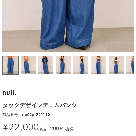
null.
タックデザインデニムパンツ
商品番号
nul602pt261110
¥
22,000
200
PT獲得
税込