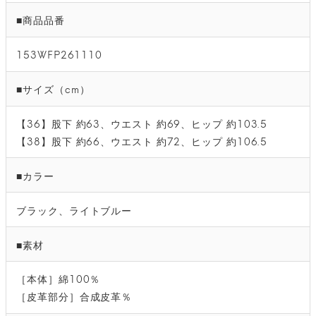
■商品品番
153WFP261110
■サイズ（cm）
【36】股下 約63、ウエスト 約69、ヒップ 約103.5
【38】股下 約66、ウエスト 約72、ヒップ 約106.5
■カラー
ブラック、ライトブルー
■素材
［本体］綿100％
［皮革部分］合成皮革％