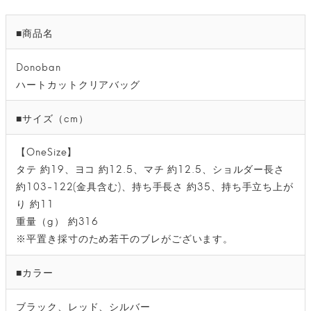
■商品名
Donoban
ハートカットクリアバッグ
■サイズ（cm）
【OneSize】
タテ 約19、ヨコ 約12.5、マチ 約12.5、ショルダー長さ
約103-122(金具含む)、持ち手長さ 約35、持ち手立ち上が
り 約11
重量（g） 約316
※平置き採寸のため若干のブレがございます。
■カラー
ブラック、レッド、シルバー