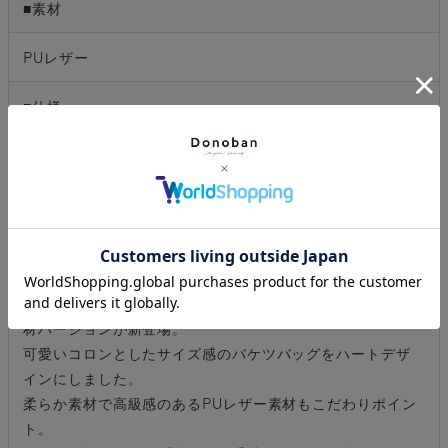
■素材
PUレザー
■仕様
チャーム付き
取り外し可能なショルダー付き
オープンポケット×2
■商品説明
大人気ハートカットバッグから季節感漂うスウェード調素
材バージョンが新登場。
可愛いコロンとしたサイズ感のバケツバッグをハートデザ
インにしました。
柔らか素材で高級感のあるPUレザー素材もこだわりポイン
ト。