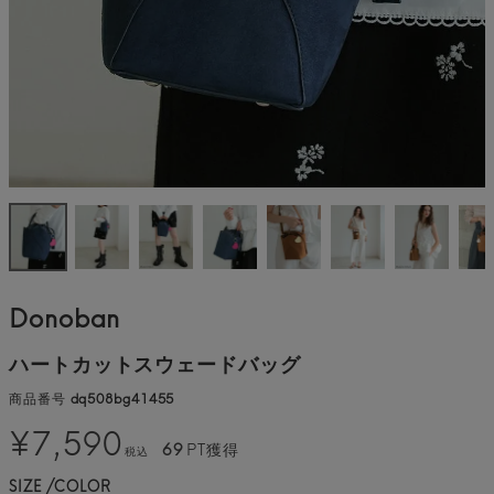
Donoban
ハートカットスウェードバッグ
商品番号
dq508bg41455
¥
7,590
69
PT獲得
税込
SIZE
COLOR