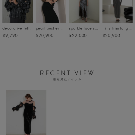
decorative tulle tops
pearl bustier dress
sparkle lace satin dress
frills trim long dress
¥9,790
¥20,900
¥22,000
¥20,900
RECENT VIEW
最近見たアイテム