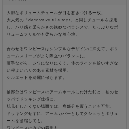
大胆なボリュームチュールが目を惹きつける一枚。
大人気の「decorative tulle tops」と同じチュールを採用
し、ハリ感と柔らかさの絶妙なバランスで、たっぷりなボ
リュームフリルでも柔らかな着心地。
合わせるワンピースはシンプルなデザインに抑えて、ボリ
ュームスリーブがより際立つバランスに。
薄手ながら、シワになりにくく、体のラインを拾いすぎな
い程よいハリのある素材を採用。
シルエットを綺麗に保ちます。
袖部分はワンピースのアームホールに付けた釦と、袖のセ
ッパでドッキング仕様に。
肌見せしたくない場面では、肩部分を覆うことも可能。
ドッキングせずに、アームカバーとしてクシュッとボリュ
ームを凝縮しても。
ワンピースのみでの着用も。