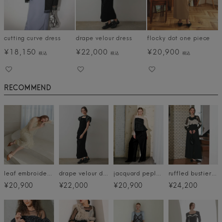
cutting curve dress
drape velour dress
flocky dot one piece
¥
18,150
¥
22,000
¥
20,900
税込
税込
税込
RECOMMEND
leaf embroidery back design dress
drape velour dress
jacquard peplum pants dress
ruffled bustier pants dress
¥20,900
¥22,000
¥20,900
¥24,200