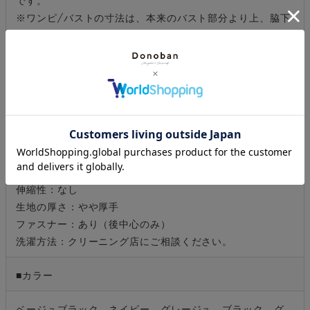
※ワンピ/バストの寸法は、本来のバスト部分より上、脇下
の位置になります。
■生地感
裏地：あり
光沢感：なし
透け感：デコルテから肩にあり
ウエストゴム：あり(後ろのみ)
ポケット：あり
伸縮性：なし
生地の厚さ：やや厚手
ファスナー：あり（後中心のみ）
洗濯方法：クリーニング店にご相談ください。
■カラー
ベージュブラック、ネイビー、グレージュ、ブラック、グ