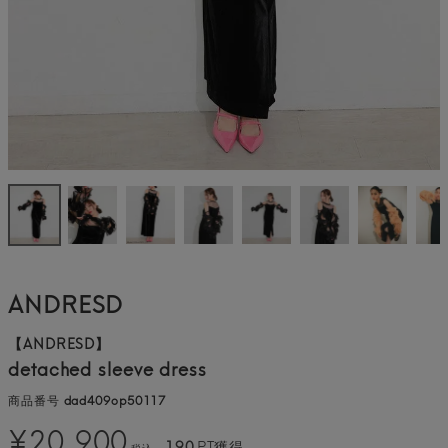
ANDRESD
【ANDRESD】
detached sleeve dress
商品番号
dad409op50117
¥
20,900
190
PT獲得
税込