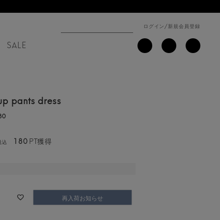
ログイン
/
新規会員登録
SALE
 up pants dress
30
180
PT獲得
税込
再入荷お知らせ