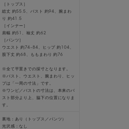
［トップス］
総丈 約55.5、バスト 約94、腕まわ
り 約41.5
［インナー］
肩幅 約51、袖丈 約62
［パンツ］
ウエスト 約74-84、ヒップ 約104、
股下丈 約68、ももまわり 約76
※全て平置きでの採寸となります。
※バスト、ウエスト、腕まわり、ヒッ
プは「一周の寸法」です。
※ワンピ／バストの寸法は、本来のバ
スト部分より上、脇下の位置になりま
す。
裏地：あり（トップス／パンツ）
光沢感：なし