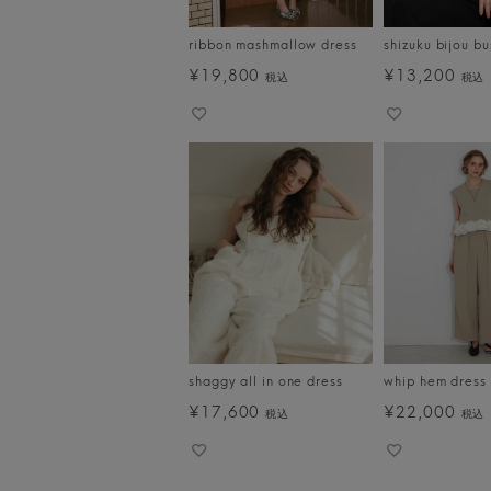
ribbon mashmallow dress
shizuku bijou bu
¥
19,800
¥
13,200
税込
税込
shaggy all in one dress
whip hem dress
¥
17,600
¥
22,000
税込
税込