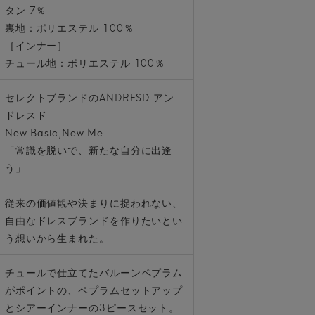
タン 7％
裏地：ポリエステル 100％
［インナー］
チュール地：ポリエステル 100％
セレクトブランドのANDRESD アン
ドレスド
New Basic,New Me
「常識を脱いで、新たな自分に出逢
う」
従来の価値観や決まりに捉われない、
自由なドレスブランドを作りたいとい
う想いから生まれた。
チュールで仕立てたバルーンペプラム
がポイントの、ペプラムセットアップ
とシアーインナーの3ピースセット。