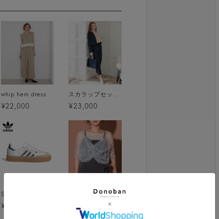
whip hem dress
スカラップセットアップ
¥22,000
¥23,000
SAMBAE W / フットウェアホワイト [JS3943]
twisted bustier layered tops
¥15,950
¥9,790