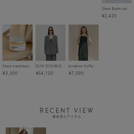
Shea Balm salon メール便
¥2,420
Shea treatment salon
DUN DOUBLE JACKET
kirakira fluffy lace dress
¥3,300
¥54,120
¥7,590
RECENT VIEW
最近見たアイテム