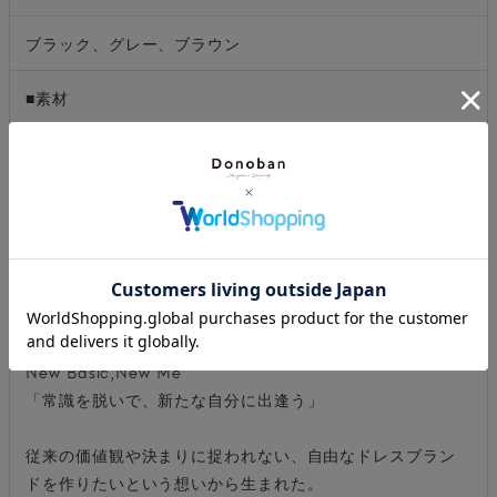
ブラック、グレー、ブラウン
■素材
［表地］
ポリエステル 80％、レーヨン 16％、ポリウレタン 4％
［裏地］
ポリエステル 100％
■ブランド説明
セレクトブランドのANDRESD アンドレスド
New Basic,New Me
「常識を脱いで、新たな自分に出逢う」
従来の価値観や決まりに捉われない、自由なドレスブラン
ドを作りたいという想いから生まれた。