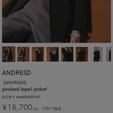
ANDRESD
【ANDRESD】
peaked lapel jacket
商品番号
dad408jk50147
¥
18,700
170
PT獲得
税込