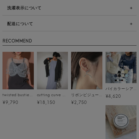
洗濯表示について
配送について
RECOMMEND
バイカラーシアートップス(クルーネック) メール便
twisted bustier layered tops
cutting curve dress
リボンビジューピアス メール便
¥4,620
¥9,790
¥18,150
¥2,750