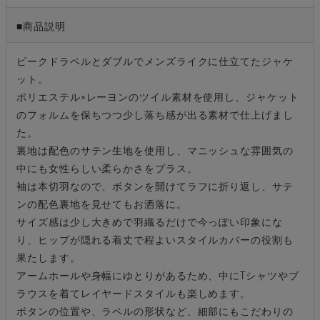
■商品説明
ピークドラペルとダブルでメンズライクに仕立てたジャケ
ット。
ポリエステル×レーヨンのツイル素材を使用し、ジャケット
のフォルムを保ちつつ少し落ち感が出る素材で仕上げまし
た。
裏地は配色のサテン生地を使用し、マニッシュな雰囲気の
中にも女性らしい柔らかさをプラス。
袖は本切羽なので、ボタンを開けてラフに折り返し、サテ
ンの配色裏地を見せてもお洒落に。
サイズ感は少し大きめで羽織るだけで今っぽい印象にな
り、ヒップが隠れる着丈で程よいスタイルカバーの役割も
果たします。
アームホールや身幅にゆとりがあるため、中にTシャツやブ
ラウスを着てレイヤードスタイルも楽しめます。
ボタンの位置や、ラペルの形状など、細部にもこだわりの