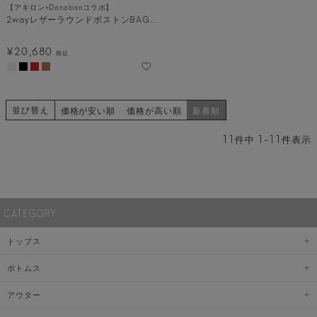
【アキロン×Donobanコラボ】
2wayレザーラウンドボストンBAG[C]
¥
20,680
税込
並び替え
価格が安い順
価格が高い順
新着順
11
件中
1
-
11
件表示
CATEGORY
トップス
ボトムス
アウター