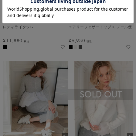
Donoban
Donoban
レディライクジレ
エアリーフェザートップス メール便
¥
11,880
¥
6,930
税込
税込
SOLD OUT