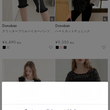
Donoban
Donoban
グリッターフリルバイカーパンツ メール便
ハートカットチュニック
¥
6,490
¥
9,350
税込
税込
SOLD OUT