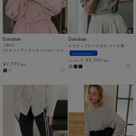
Donoban
Donoban
【撥水】
スカラップレースポロ メール便
UVカットアノラックパーカー メール便
SummerSale！
¥
5,940
¥
7,920
税込
¥
9,790
税込