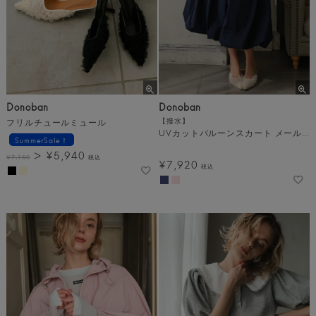
Donoban
Donoban
フリルチュールミュール
【撥水】
UVカットバルーンスカート メール便
SummerSale！
¥
5,940
¥
7,150
税込
¥
7,920
税込