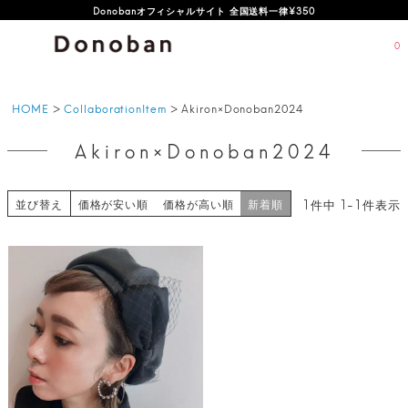
Donobanオフィシャルサイト 全国送料一律¥350
0
HOME
CollaborationItem
Akiron×Donoban2024
Akiron×Donoban2024
並び替え
1
件中
1
-
1
件表示
価格が安い順
価格が高い順
新着順