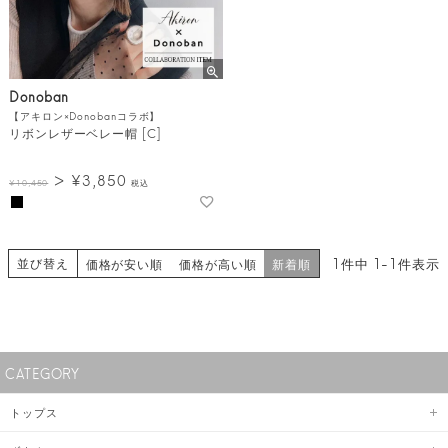
Donoban
【アキロン×Donobanコラボ】
リボンレザーベレー帽 [C]
¥
3,850
¥
10,450
税込
並び替え
1
件中
1
-
1
件表示
価格が安い順
価格が高い順
新着順
CATEGORY
トップス