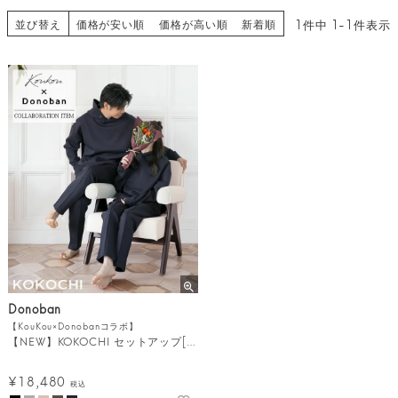
並び替え
1
件中
1
-
1
件表示
価格が安い順
価格が高い順
新着順
Donoban
【KouKou×Donobanコラボ】
【NEW】KOKOCHI セットアップ[C]
¥
18,480
税込