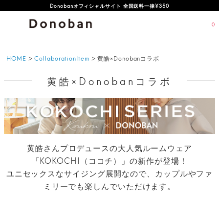
Donobanオフィシャルサイト 全国送料一律¥350
0
HOME
CollaborationItem
黄皓×Donobanコラボ
黄皓×Donobanコラボ
黄皓さんプロデュースの大人気ルームウェア
「KOKOCHI（ココチ）」の新作が登場！
ユニセックスなサイジング展開なので、カップルやファ
ミリーでも楽しんでいただけます。