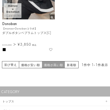
Donoban
【manao×Donobanコラボ】
ダブルボタンペプラムトップス[C]
¥
3,850
¥
10,450
税込
並び替え
1
件中
1
-
1
件表示
価格が安い順
価格が高い順
新着順
CATEGORY
トップス