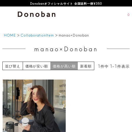
Donobanオフィシャルサイト 全国送料一律¥350
0
HOME
CollaborationItem
manao×Donoban
manao×Donoban
並び替え
1
件中
1
-
1
件表示
価格が安い順
価格が高い順
新着順