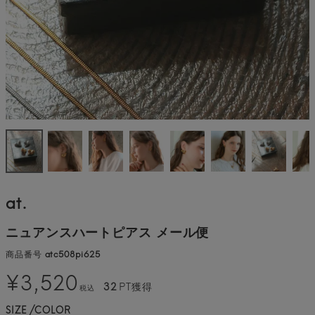
at.
ニュアンスハートピアス メール便
商品番号
atc508pi625
¥
3,520
32
PT獲得
税込
SIZE
COLOR