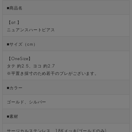
■商品名
【at.】
ニュアンスハートピアス
■サイズ（cm）
【OneSize】
タテ 約2.5、ヨコ 約2.7
※平置き採寸のため若干のブレがございます。
■カラー
ゴールド、シルバー
■素材
サージカルステンレス、18Kメッキ(ゴールドのみ)