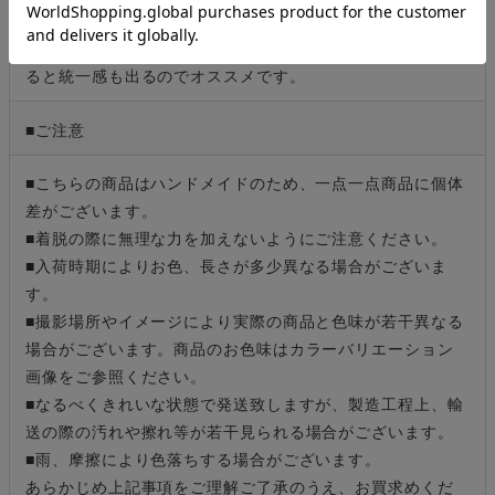
くれます。
同デザインの
ニュアンスハートネックレス
と、一緒に付け
ると統一感も出るのでオススメです。
■ご注意
■こちらの商品はハンドメイドのため、一点一点商品に個体
差がございます。
■着脱の際に無理な力を加えないようにご注意ください。
■入荷時期によりお色、長さが多少異なる場合がございま
す。
■撮影場所やイメージにより実際の商品と色味が若干異なる
場合がございます。商品のお色味はカラーバリエーション
画像をご参照ください。
■なるべくきれいな状態で発送致しますが、製造工程上、輸
送の際の汚れや擦れ等が若干見られる場合がございます。
■雨、摩擦により色落ちする場合がございます。
あらかじめ上記事項をご理解ご了承のうえ、お買求めくだ