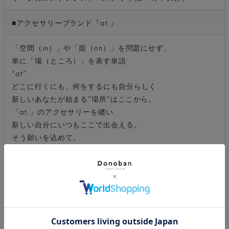
■アクセサリーブランド『at.』
「空間（in）」や「面（on）」を問題にせず、
単に「場（ところ）」を表す単語
“at”
どこに行くにも、何をするにも自分らしく
新しいあなたが始まる”場所”はここから。
「at.」のアクセサリーを纏い
新しい自分にいつもここで出会える。
そう願いを込めて。
■商品説明
at.の「ニュアンスハートピアス」になります。
ニュアンス感のあるハートモチーフがポイント。
ぷっくりとしたボリュームが、耳元にアクセントを与えて