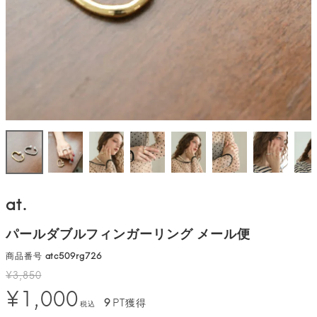
at.
パールダブルフィンガーリング メール便
商品番号
atc509rg726
¥
3,850
¥
1,000
9
PT獲得
税込